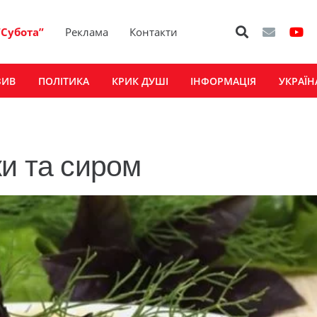
“Субота”
Реклама
Контакти
ЗИВ
ПОЛІТИКА
КРИК ДУШІ
ІНФОРМАЦІЯ
УКРАЇН
ки та сиром