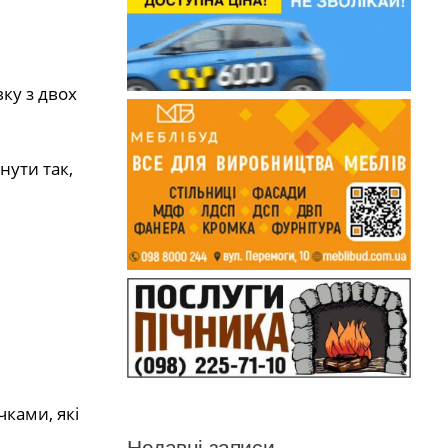
ку з двох
нути так,
чками, які
Недавні записи