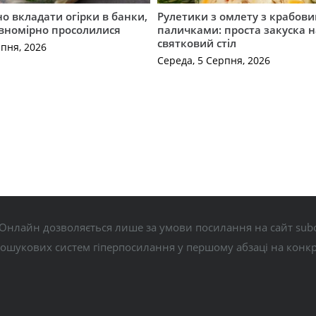
о вкладати огірки в банки,
Рулетики з омлету з крабов
івномірно просолилися
паличками: проста закуска н
святковий стіл
рпня, 2026
Середа, 5 Серпня, 2026
Онлайн дозволяється лише за умови посилання на сайт subo
пошукових систем гіперпосилання у першому абзаці на конк