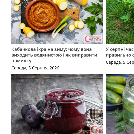
Кабачкова ікра на зиму: чому вона
У серпні ча
виходить водянистою і як виправити
правильно 
помилку
Середа, 5 Се
Середа, 5 Серпня, 2026