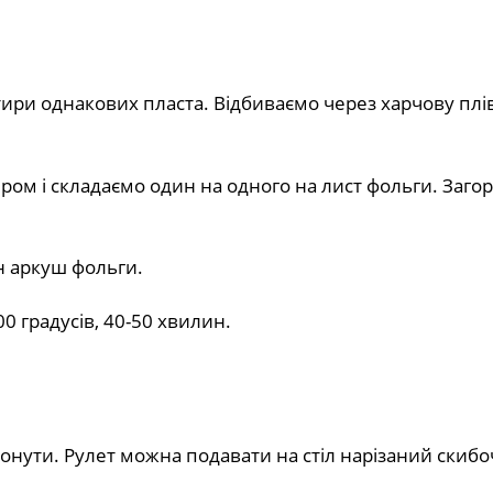
тири однакових пласта. Відбиваємо через харчову плів
ом і складаємо один на одного на лист фольги. Загор
н аркуш фольги.
0 градусів, 40-50 хвилин.
онути. Рулет можна подавати на стіл нарізаний скибо