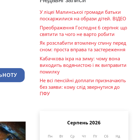
У ліцеї Малинської громади батьки
поскаржилися на образи дітей. ВІДЕО
Преображення Господнє 6 серпня: що
святити та чого не варто робити
Як розслабити втомлену спину перед
сном: проста вправа та застереження
Кабачкова ікра на зиму: чому вона
виходить водянистою і як виправити
помилку
ЬНОТУ
Не всі пенсійні доплати призначають
без заяви: кому слід звернутися до
ПФУ
Серпень 2026
Пн
Вт
Ср
Чт
Пт
Сб
Нд