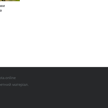
ими
а
ta.online
ретний матеріал.