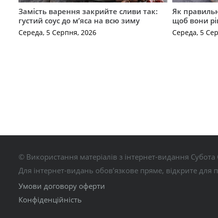
Замість варення закрийте сливи так:
Як правильн
густий соус до м’яса на всю зиму
щоб вони р
Середа, 5 Серпня, 2026
Середа, 5 Се
© Використання матеріалів з інтернет-видання Субота 
Для інтернет-видань обов’язкове пряме, відкрите для 
Умови договору оферти
Конфіденційність