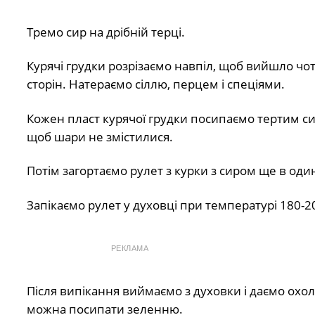
Тремо сир на дрібній терці.
Курячі грудки розрізаємо навпіл, щоб вийшло чо
сторін. Натераємо сіллю, перцем і спеціями.
Кожен пласт курячої грудки посипаємо тертим сир
щоб шари не змістилися.
Потім загортаємо рулет з курки з сиром ще в оди
Запікаємо рулет у духовці при температурі 180-20
РЕКЛАМА
Після випікання виймаємо з духовки і даємо охол
можна посипати зеленню.