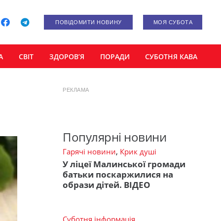
ПОВІДОМИТИ НОВИНУ
МОЯ СУБОТА
А
СВІТ
ЗДОРОВ’Я
ПОРАДИ
СУБОТНЯ КАВА
РЕКЛАМА
Популярні новини
Гарячі новини
,
Крик душі
У ліцеї Малинської громади
батьки поскаржилися на
образи дітей. ВІДЕО
Суботня інформація