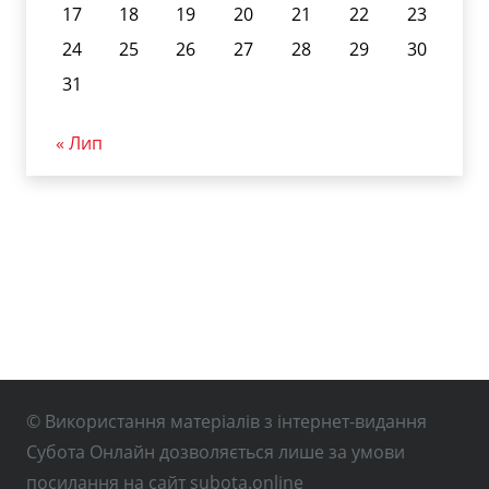
17
18
19
20
21
22
23
24
25
26
27
28
29
30
31
« Лип
© Використання матеріалів з інтернет-видання
Субота Онлайн дозволяється лише за умови
посилання на сайт subota.online