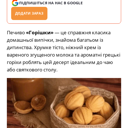
ПІДПИШІТЬСЯ НА НАС В GOOGLE
ДОДАТИ ЗАРАЗ
Печиво
«Горішки»
— це справжня класика
домашньої випічки, знайома багатьом із
дитинства. Хрумке тісто, ніжний крем із
вареного згущеного молока та ароматні грецькі
горіхи роблять цей десерт ідеальним до чаю
або святкового столу.