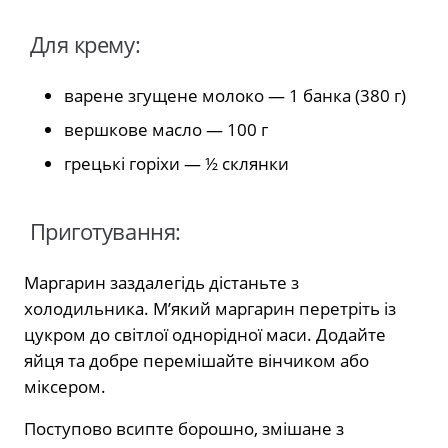
Для крему:
варене згущене молоко — 1 банка (380 г)
вершкове масло — 100 г
грецькі горіхи — ½ склянки
Приготування:
Маргарин заздалегідь дістаньте з
холодильника. М’який маргарин перетріть із
цукром до світлої однорідної маси. Додайте
яйця та добре перемішайте вінчиком або
міксером.
Поступово всипте борошно, змішане з