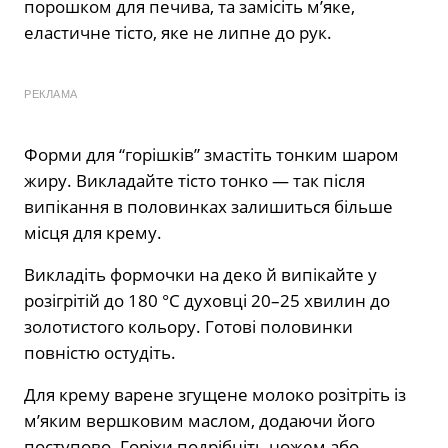
порошком для печива, та замісіть м’яке,
еластичне тісто, яке не липне до рук.
РЕКЛАМА
Форми для “горішків” змастіть тонким шаром
жиру. Викладайте тісто тонко — так після
випікання в половинках залишиться більше
місця для крему.
Викладіть формочки на деко й випікайте у
розігрітій до 180 °C духовці 20–25 хвилин до
золотистого кольору. Готові половинки
повністю остудіть.
Для крему варене згущене молоко розітріть із
м’яким вершковим маслом, додаючи його
поступово. Горіхи подрібніть ножем або