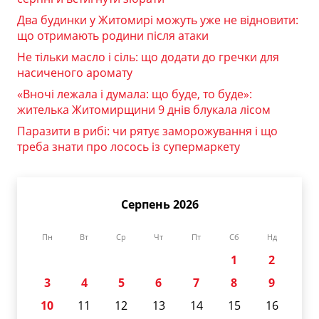
Два будинки у Житомирі можуть уже не відновити:
що отримають родини після атаки
Не тільки масло і сіль: що додати до гречки для
насиченого аромату
«Вночі лежала і думала: що буде, то буде»:
жителька Житомирщини 9 днів блукала лісом
Паразити в рибі: чи рятує заморожування і що
треба знати про лосось із супермаркету
Серпень 2026
Пн
Вт
Ср
Чт
Пт
Сб
Нд
1
2
3
4
5
6
7
8
9
10
11
12
13
14
15
16