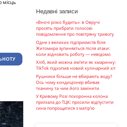
о місць
Недавні записи
«Вночі різко будить»: в Овручі
просять прибрати голосові
повідомлення про повітряну тривогу
Одне з великих підприємств біля
Житомира зупиняється після атаки:
коли відновить роботу — невідомо
ЬНОТУ
Хліб, який можна зім’яти як хмаринку:
TikTok підхопив новий кулінарний хіт
Рушники більше не вбирають воду?
Ось чому кондиціонер вбиває
тканину та чим його замінити
У Кривому Розі похоронна колона
приїхала до ТЦК: просили відпустити
сина попрощатися з матір’ю