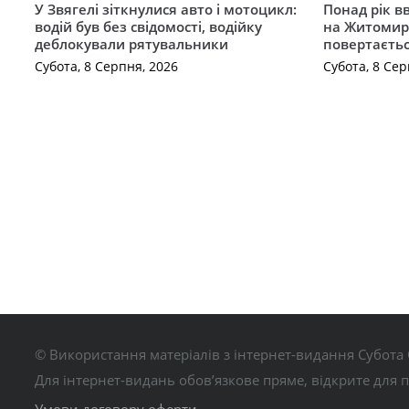
У Звягелі зіткнулися авто і мотоцикл:
Понад рік в
водій був без свідомості, водійку
на Житомир
деблокували рятувальники
повертаєть
Субота, 8 Серпня, 2026
Субота, 8 Сер
© Використання матеріалів з інтернет-видання Субота 
Для інтернет-видань обов’язкове пряме, відкрите для 
Умови договору оферти