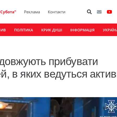
“Субота”
Реклама
Контакти
ЗИВ
ПОЛІТИКА
КРИК ДУШІ
ІНФОРМАЦІЯ
УКРАЇН
довжують прибувати
й, в яких ведуться актив