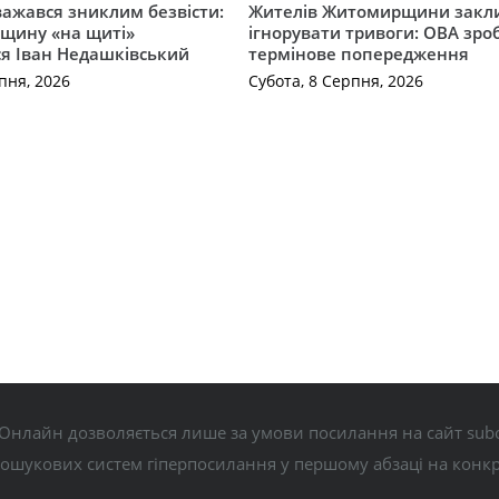
важався зниклим безвісти:
Жителів Житомирщини закл
щину «на щиті»
ігнорувати тривоги: ОВА зро
ся Іван Недашківський
термінове попередження
пня, 2026
Субота, 8 Серпня, 2026
Онлайн дозволяється лише за умови посилання на сайт subo
пошукових систем гіперпосилання у першому абзаці на конк