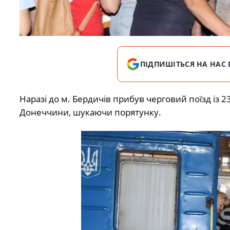
ПІДПИШІТЬСЯ НА НАС 
Наразі до м. Бердичів прибув черговий поїзд із 2
Донеччини, шукаючи порятунку.