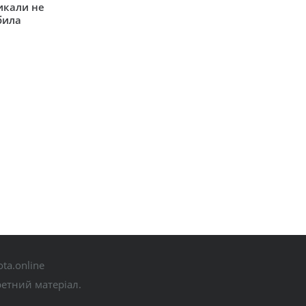
икали не
била
ta.online
ретний матеріал.