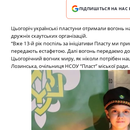
ПІДПИШІТЬСЯ НА НАС 
Цьогоріч українські пластуни отримали вогонь н
дружніх скаутських організацій.
“Вже 13-й рік поспіль за ініціативи Пласту ми п
передають естафетою. Далі вогонь передаємо до г
Цьогорічний вогник миру, як ніколи потрібен на
Лозинська, очільниця НСОУ “Пласт” міської ради.