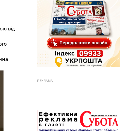
ою від
ого
рина
РЕКЛАМА