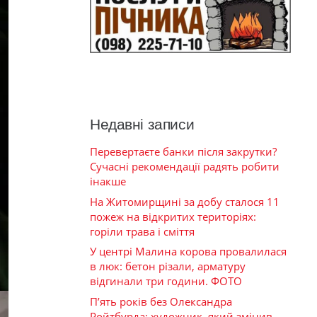
Недавні записи
Перевертаєте банки після закрутки?
Сучасні рекомендації радять робити
інакше
На Житомирщині за добу сталося 11
пожеж на відкритих територіях:
горіли трава і сміття
У центрі Малина корова провалилася
в люк: бетон різали, арматуру
відгинали три години. ФОТО
П’ять років без Олександра
Ройтбурда: художник, який змінив