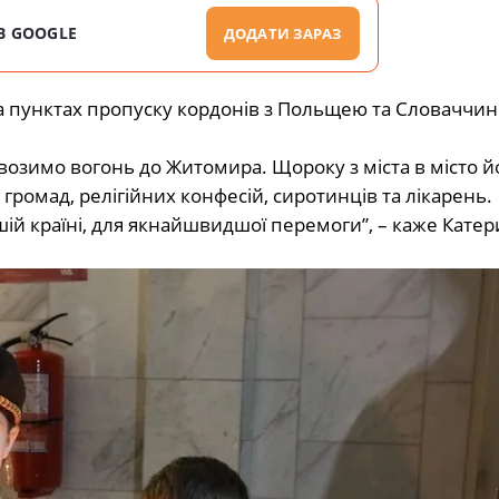
В GOOGLE
ДОДАТИ ЗАРАЗ
а пунктах пропуску кордонів з Польщею та Словаччин
ривозимо вогонь до Житомира. Щороку з міста в місто й
ромад, релігійних конфесій, сиротинців та лікарень.
шій країні, для якнайшвидшої перемоги”, – каже Кате