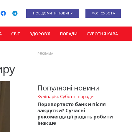
ПОВІДОМИТИ НОВИНУ
МОЯ СУБОТА
А
СВІТ
ЗДОРОВ’Я
ПОРАДИ
СУБОТНЯ КАВА
РЕКЛАМА
иру
Популярні новини
Кулінарія
,
Суботні поради
Перевертаєте банки після
закрутки? Сучасні
рекомендації радять робити
інакше