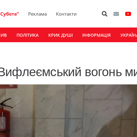
“Субота”
Реклама
Контакти
ЗИВ
ПОЛІТИКА
КРИК ДУШІ
ІНФОРМАЦІЯ
УКРАЇН
Вифлеємський вогонь м