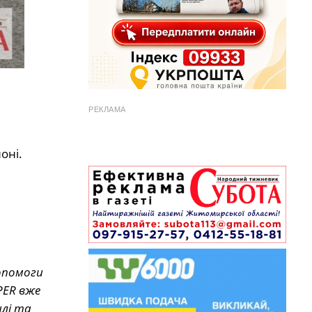
РЕКЛАМА
оні.
опомоги
PER вже
шлі та