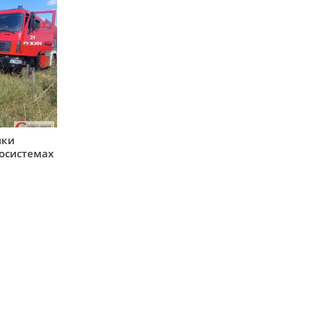
ики
косистемах