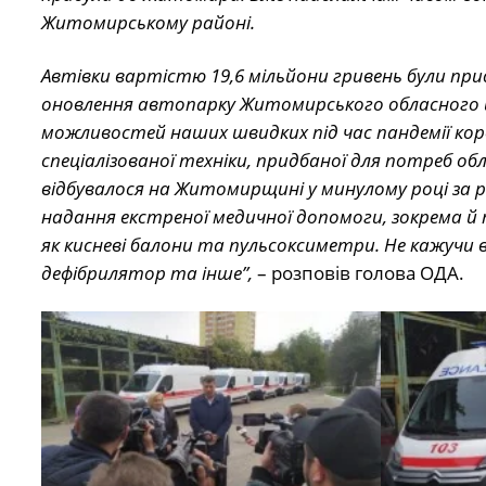
Житомирському районі.
Автівки вартістю 19,6 мільйони гривень були при
оновлення автопарку Житомирського обласного 
можливостей наших швидких під час пандемії коро
спеціалізованої техніки, придбаної для потреб 
відбувалося на Житомирщині у минулому році за ра
надання екстреної медичної допомоги, зокрема й 
як кисневі балони та пульсоксиметри. Не кажучи в
дефібрилятор та інше”,
– розповів голова ОДА.