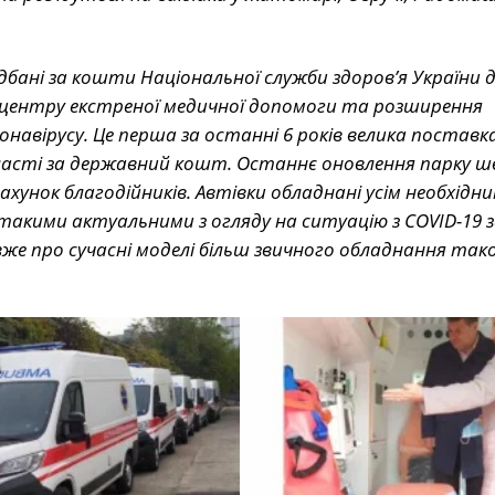
дбані за кошти Національної служби здоров’я України 
центру екстреної медичної допомоги та розширення
навірусу. Це перша за останні 6 років велика поставк
області за державний кошт. Останнє оновлення парку ш
хунок благодійників. Автівки обладнані усім необхідни
такими актуальними з огляду на ситуацію з COVID-19 
же про сучасні моделі більш звичного обладнання таког