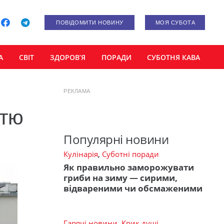
ПОВІДОМИТИ НОВИНУ
МОЯ СУБОТА
А
СВІТ
ЗДОРОВ’Я
ПОРАДИ
СУБОТНЯ КАВА
РЕКЛАМА
стю
Популярні новини
Кулінарія
,
Суботні поради
Як правильно заморожувати
гриби на зиму — сирими,
відвареними чи обсмаженими
Гарячі новини
,
Крик душі