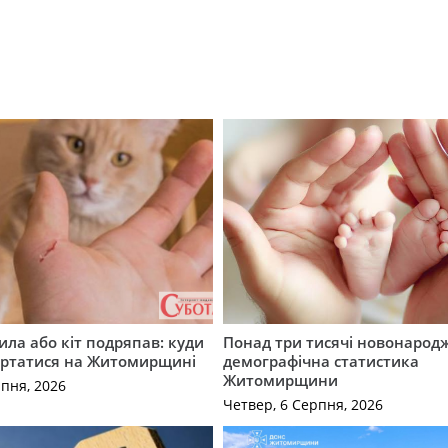
ила або кіт подряпав: куди
Понад три тисячі новонарод
ертатися на Житомирщині
демографічна статистика
Житомирщини
рпня, 2026
Четвер, 6 Серпня, 2026