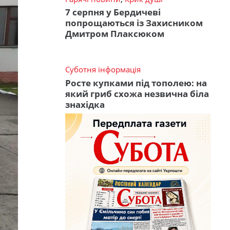
7 серпня у Бердичеві
попрощаються із Захисником
Дмитром Плаксюком
Суботня інформація
Росте купками під тополею: на
який гриб схожа незвична біла
знахідка