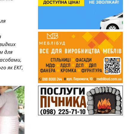
для
а
видких
м для
засобами,
о як ЕКГ,