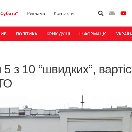
“Субота”
Реклама
Контакти
ЗИВ
ПОЛІТИКА
КРИК ДУШІ
ІНФОРМАЦІЯ
УКРАЇН
5 з 10 “швидких”, варті
ОТО