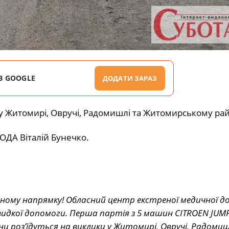
В GOOGLE
ДОДАТИ ЗАРАЗ
у Житомирі, Овручі, Радомишлі та Житомирському рай
ОДА Віталій Бунечко.
чному напрямку! Обласний центр екстреної медичної д
видкої допомоги. Перша партія з 5 машин CITROEN JUM
 роз’їдуться на виклики у Житомирі, Овручі, Радоми