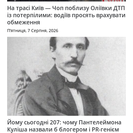
На трасі Київ — Чоп поблизу Оліївки ДТП
із потерпілими: водіїв просять врахувати
обмеження
П’ятниця, 7 Серпня, 2026
Йому сьогодні 207: чому Пантелеймона
Куліша назвали б блогером і PR-генієм