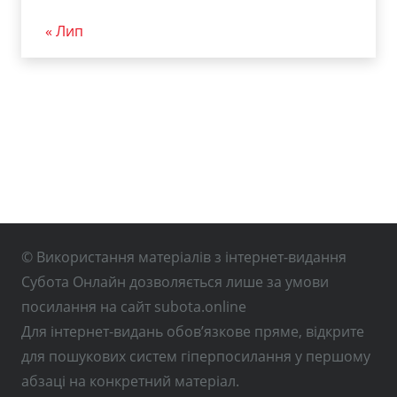
« Лип
© Використання матеріалів з інтернет-видання
Субота Онлайн дозволяється лише за умови
посилання на сайт subota.online
Для інтернет-видань обов’язкове пряме, відкрите
для пошукових систем гіперпосилання у першому
абзаці на конкретний матеріал.