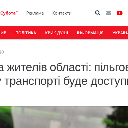
“Субота”
Реклама
Контакти
ЗИВ
ПОЛІТИКА
КРИК ДУШІ
ІНФОРМАЦІЯ
УКРАЇН
20
 жителів області: пільго
у транспорті буде досту