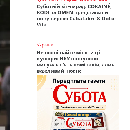
Суботній хіт-парад: COKAINÉ,
KODI та OMEN представили
нову версію Cuba Libre & Dolce
Vita
Україна
Не поспішайте міняти ці
купюри: НБУ поступово
вилучає п’ять номіналів, але є
важливий нюанс