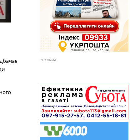
едбачає
РЕКЛАМА
ди
ного