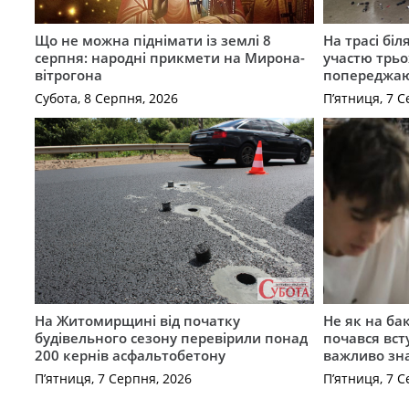
Що не можна піднімати із землі 8
На трасі біл
серпня: народні прикмети на Мирона-
участю трьох
вітрогона
попереджаю
Субота, 8 Серпня, 2026
П’ятниця, 7 С
На Житомирщині від початку
Не як на ба
будівельного сезону перевірили понад
почався вст
200 кернів асфальтобетону
важливо зн
П’ятниця, 7 Серпня, 2026
П’ятниця, 7 С