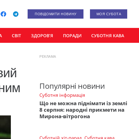
ПОВІДОМИТИ НОВИНУ
МОЯ СУБОТА
А
СВІТ
ЗДОРОВ’Я
ПОРАДИ
СУБОТНЯ КАВА
РЕКЛАМА
вий
пним
Популярні новини
Суботня інформація
Що не можна піднімати із землі
8 серпня: народні прикмети на
Мирона-вітрогона
Суботній хіт-парад
,
Суботня кава