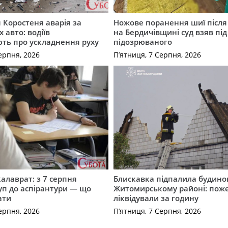
я Коростеня аварія за
Ножове поранення шиї після 
 авто: водіїв
на Бердичівщині суд взяв під
ть про ускладнення руху
підозрюваного
ерпня, 2026
П’ятниця, 7 Серпня, 2026
калаврат: з 7 серпня
Блискавка підпалила будино
уп до аспірантури — що
Житомирському районі: пож
ати
ліквідували за годину
ерпня, 2026
П’ятниця, 7 Серпня, 2026