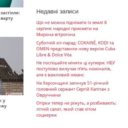
Недавні записи
застілля:
 варту
Що не можна піднімати із землі 8
серпня: народні прикмети на
Мирона-вітрогона
Суботній хіт-парад: COKAINÉ, KODI та
OMEN представили нову версію Cuba
Libre & Dolce Vita
Не поспішайте міняти ці купюри: НБУ
поступово вилучає п’ять номіналів,
але є важливий нюанс
На Херсонщині загинув 51-річний
головний сержант Сергій Капітан з
Овруччини
к у
Огірки тепер не ріжуть, а розбивають:
ежу
літній салат, який став хітом
соцмереж