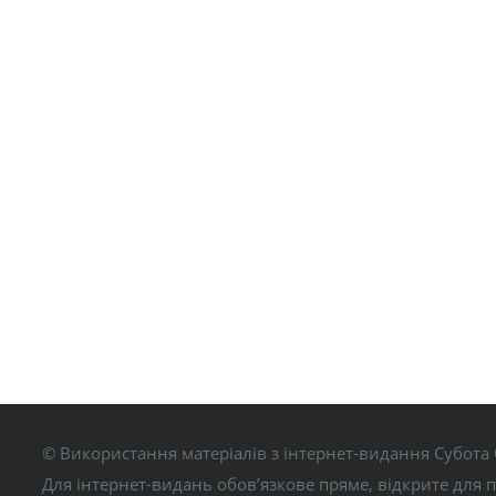
© Використання матеріалів з інтернет-видання Субота 
Для інтернет-видань обов’язкове пряме, відкрите для 