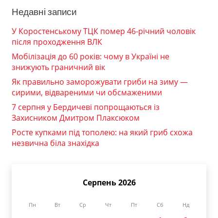
Недавні записи
У Коростенському ТЦК помер 46-річний чоловік
після проходження ВЛК
Мобілізація до 60 років: чому в Україні не
знижують граничний вік
Як правильно заморожувати гриби на зиму —
сирими, відвареними чи обсмаженими
7 серпня у Бердичеві попрощаються із
Захисником Дмитром Плаксюком
Росте купками під тополею: на який гриб схожа
незвична біла знахідка
Серпень 2026
Пн
Вт
Ср
Чт
Пт
Сб
Нд