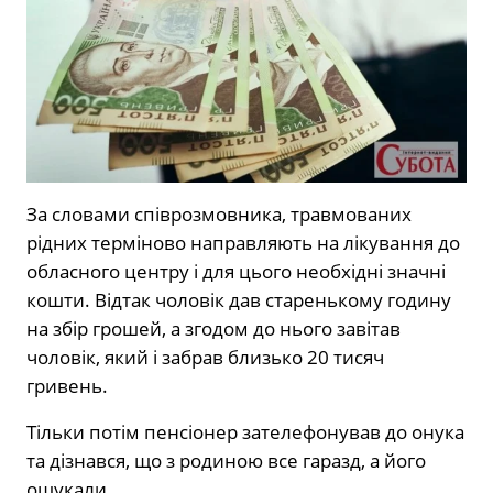
За словами співрозмовника, травмованих
рідних терміново направляють на лікування до
обласного центру і для цього необхідні значні
кошти. Відтак чоловік дав старенькому годину
на збір грошей, а згодом до нього завітав
чоловік, який і забрав близько 20 тисяч
гривень.
Тільки потім пенсіонер зателефонував до онука
та дізнався, що з родиною все гаразд, а його
ошукали.