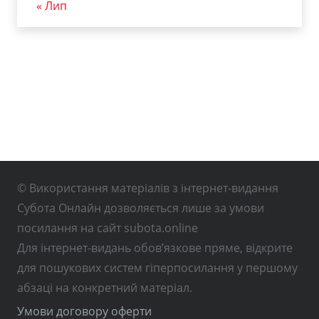
« Лип
© Використання матеріалів з інтернет-видання
Субота Онлайн дозволяється лише за умови
посилання на сайт subota.online
Для інтернет-видань обов’язкове пряме, відкрите
для пошукових систем гіперпосилання у першому
абзаці на конкретний матеріал.
Умови договору оферти