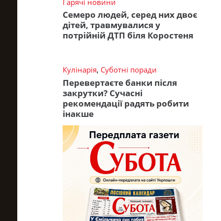
Гарячі новини
Семеро людей, серед них двоє
дітей, травмувалися у
потрійній ДТП біля Коростеня
Кулінарія
,
Суботні поради
Перевертаєте банки після
закрутки? Сучасні
рекомендації радять робити
інакше