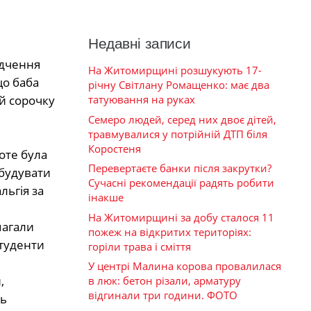
Недавні записи
ідчення
На Житомирщині розшукують 17-
що баба
річну Світлану Ромащенко: має два
татуювання на руках
їй сорочку
Семеро людей, серед них двоє дітей,
травмувалися у потрійній ДТП біля
Коростеня
оте була
Перевертаєте банки після закрутки?
обудувати
Сучасні рекомендації радять робити
льгія за
інакше
На Житомирщині за добу сталося 11
магали
пожеж на відкритих територіях:
студенти
горіли трава і сміття
У центрі Малина корова провалилася
,
в люк: бетон різали, арматуру
відгинали три години. ФОТО
сь