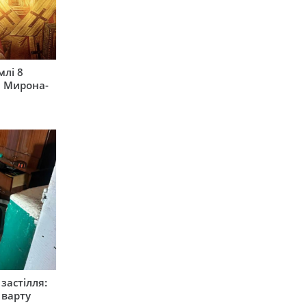
млі 8
а Мирона-
застілля:
 варту