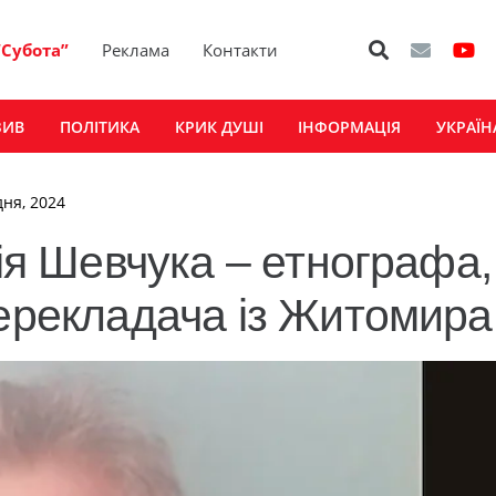
“Субота”
Реклама
Контакти
ЗИВ
ПОЛІТИКА
КРИК ДУШІ
ІНФОРМАЦІЯ
УКРАЇН
дня, 2024
лія Шевчука – етнографа,
перекладача із Житомира