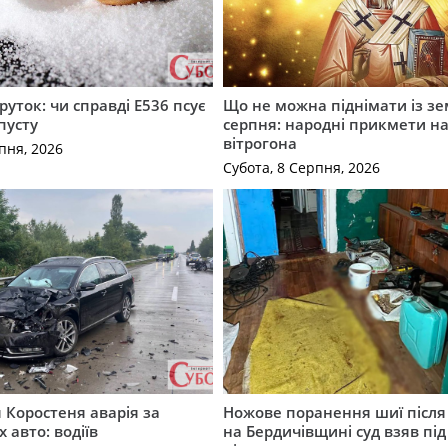
руток: чи справді Е536 псує
Що не можна піднімати із зе
пусту
серпня: народні прикмети н
вітрогона
пня, 2026
Субота, 8 Серпня, 2026
я Коростеня аварія за
Ножове поранення шиї після 
 авто: водіїв
на Бердичівщині суд взяв під