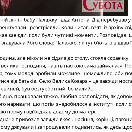
й лінії – бабу Палажку і діда Антона. Дід перебував у
рештували і розстріляли. Коли читав, взяті із архіву св
акав завжди, коли були чутливі моменти. Розповідав, 
згадувала його слова: Палажко, як тут б’ють…і віддав 
ина, але ніколи не сідала до столу, стояла скраєчку.
– велика господиня, навіть пасікою сама займалася. Пр
ила, тому молоді зробили можливе і неможливе, аби п
ся від батьків. Село Велика Козара – це завжди носта
с свиней, був безтурботний, бо малий…
бідно, працювали тяжко. Любив розповідати, як допо
го наривати, що потім знадобилося в інституті, коли 
ою норму і від’їжджав додому до матері.
 одначе привозив завжди якесь насіння, корінці, пагони
йому дякували і запрошували подивитись, як десь що