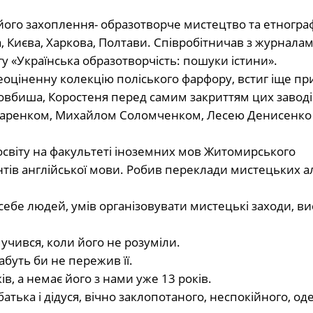
ого захоплення- образотворче мистецтво та етнограф
 Києва, Харкова, Полтави. Співробітничав з журнала
у «Українська образотворчість: пошуки істини».
 неоціненну колекцію поліського фарфору, встиг іще п
 Довбиша, Коростеня перед самим закриттям цих заводі
каренком, Михайлом Соломченком, Лесею Денисенко
світу на факультеті іноземних мов Житомирського
нтів англійської мови. Робив переклади мистецьких а
ебе людей, умів організовувати мистецькі заходи, ви
мучився, коли його не розуміли.
абуть би не пережив її.
в, а немає його з нами уже 13 років.
тька і дідуся, вічно заклопотаного, неспокійного, о