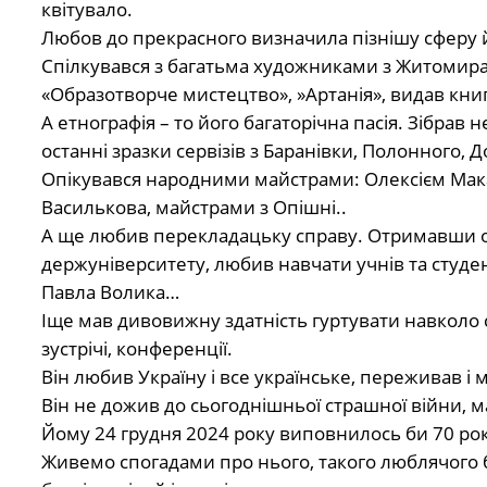
квітувало.
Любов до прекрасного визначила пізнішу сферу й
Спілкувався з багатьма художниками з Житомира,
«Образотворче мистецтво», »Артанія», видав книг
А етнографія – то його багаторічна пасія. Зібрав
останні зразки сервізів з Баранівки, Полонного,
Опікувався народними майстрами: Олексієм Ма
Василькова, майстрами з Опішні..
А ще любив перекладацьку справу. Отримавши о
держуніверситету, любив навчати учнів та студе
Павла Волика…
Іще мав дивовижну здатність гуртувати навколо с
зустрічі, конференції.
Він любив Україну і все українське, переживав і 
Він не дожив до сьогоднішньої страшної війни, м
Йому 24 грудня 2024 року виповнилось би 70 рокі
Живемо спогадами про нього, такого люблячого ба