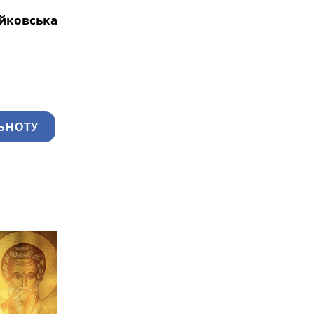
йковська
ЬНОТУ