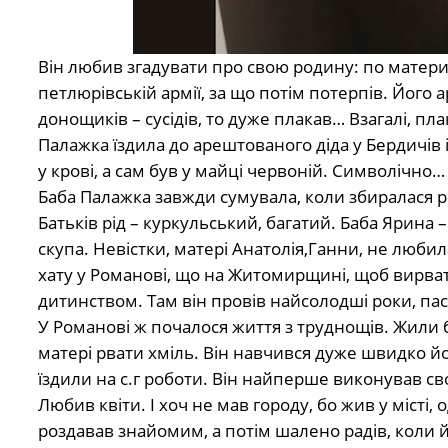
Він любив згадувати про свою родину: по материні
петлюрівській армії, за що потім потерпів. Його а
донощиків – сусідів, то дуже плакав… Взагалі, пл
Палажка їздила до арештованого діда у Бердичів і 
у крові, а сам був у майці червоній. Символічно…
Баба Палажка завжди сумувала, коли збиралася род
Батьків рід – куркульський, багатий. Баба Ярина 
скупа. Невістки, матері Анатолія,Ганни, не люб
хату у Романові, що на Житомирщині, щоб вирвати
дитинством. Там він провів найсолодші роки, па
У Романові ж почалося життя з труднощів. Жили 
матері рвати хміль. Він навчився дуже швидко йо
їздили на с.г роботи. Він найперше виконував св
Любив квіти. І хоч не мав городу, бо жив у місті,
роздавав знайомим, а потім шалено радів, коли 