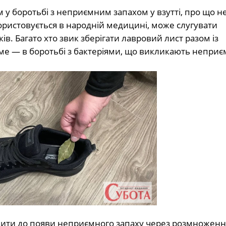
 боротьбі з неприємним запахом у взутті, про що не
ористовується в народній медицині, може слугувати
в. Багато хто звик зберігати лавровий лист разом із
саме — в боротьбі з бактеріями, що викликають непри
одити до появи неприємного запаху через розмноженн