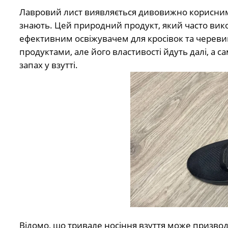
Лавровий лист виявляється дивовижно корисним у
знають. Цей природний продукт, який часто вик
ефективним освіжувачем для кросівок та черевикі
продуктами, але його властивості йдуть далі, а 
запах у взутті.
Відомо, що тривале носіння взуття може призв