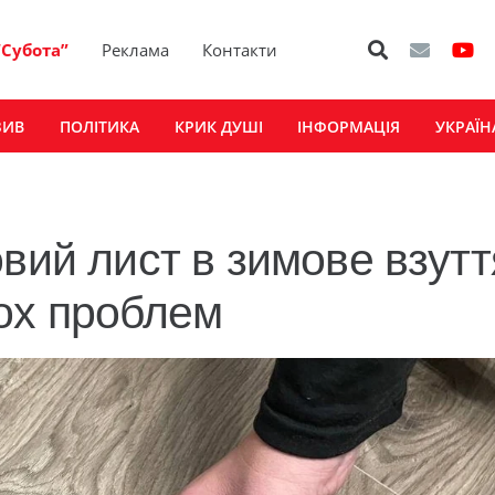
“Субота”
Реклама
Контакти
ЗИВ
ПОЛІТИКА
КРИК ДУШІ
ІНФОРМАЦІЯ
УКРАЇН
вий лист в зимове взутт
ох проблем