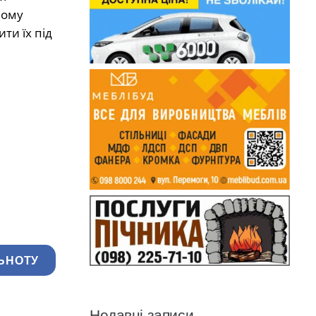
йому
ти їх під
ЬНОТУ
Недавні записи