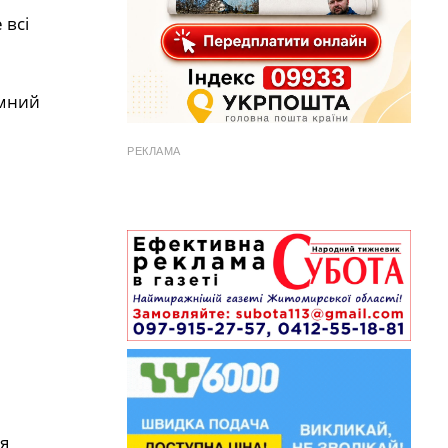
 всі
ємний
РЕКЛАМА
я