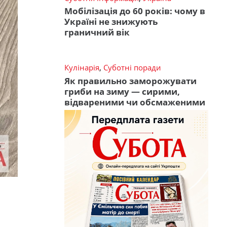
Мобілізація до 60 років: чому в
Україні не знижують
граничний вік
Кулінарія
,
Суботні поради
Як правильно заморожувати
гриби на зиму — сирими,
відвареними чи обсмаженими