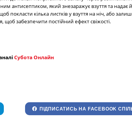
ним антисептиком, який знезаражує взуття та надає 
об покласти кілька листків у взуття на ніч, або залиши
, щоб забезпечити постійний ефект свіжості.
аналі
Субота Онлайн
ПІДПИСАТИСЬ НА FACEBOOK СПІЛ