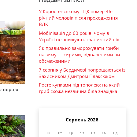
У Коростенському ТЦК помер 46-
річний чоловік після проходження
ВЛК
Мобілізація до 60 років: чому в
Україні не знижують граничний вік
Як правильно заморожувати гриби
на зиму — сирими, відвареними чи
обсмаженими
7 серпня у Бердичеві попрощаються із
Захисником Дмитром Плаксюком
Росте купками під тополею: на який
о перцю:
гриб схожа незвична біла знахідка
Серпень 2026
Пн
Вт
Ср
Чт
Пт
Сб
Нд