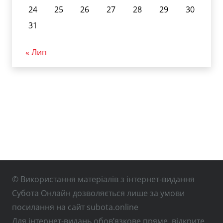
24
25
26
27
28
29
30
31
« Лип
© Використання матеріалів з інтернет-видання
Субота Онлайн дозволяється лише за умови
посилання на сайт subota.online
Для інтернет-видань обов’язкове пряме, відкрите