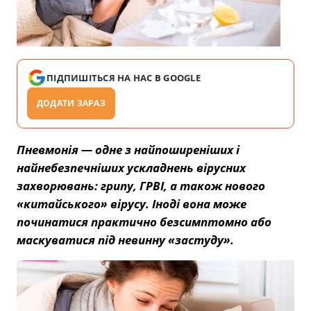
ПІДПИШІТЬСЯ НА НАС В GOOGLE
ДОДАТИ ЗАРАЗ
Пневмонія — одне з найпоширеніших і
найнебезпечніших ускладнень вірусних
захворювань: грипу, ГРВІ, а також нового
«китайського» вірусу. Іноді вона може
починатися практично безсимптомно або
маскуватися під невинну «застуду».