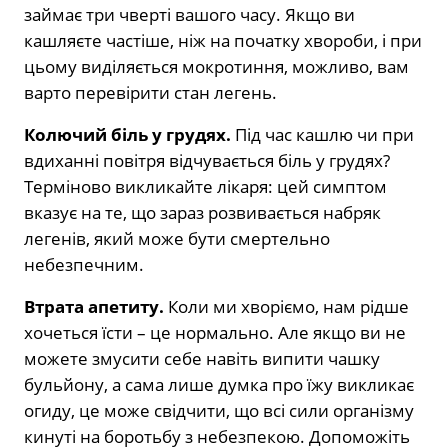
займає три чверті вашого часу. Якщо ви
кашляєте частіше, ніж на початку хвороби, і при
цьому виділяється мокротиння, можливо, вам
варто перевірити стан легень.
Колючий біль у грудях.
Під час кашлю чи при
вдиханні повітря відчувається біль у грудях?
Терміново викликайте лікаря: цей симптом
вказує на те, що зараз розвивається набряк
легенів, який може бути смертельно
небезпечним.
Втрата апетиту.
Коли ми хворіємо, нам рідше
хочеться їсти – це нормально. Але якщо ви не
можете змусити себе навіть випити чашку
бульйону, а сама лише думка про їжу викликає
огиду, це може свідчити, що всі сили організму
кинуті на боротьбу з небезпекою. Допоможіть