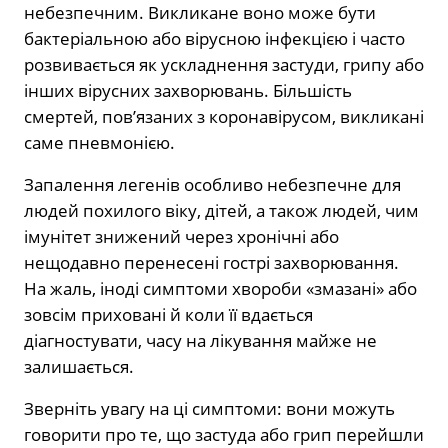
небезпечним. Викликане воно може бути
бактеріальною або вірусною інфекцією і часто
розвивається як ускладнення застуди, грипу або
інших вірусних захворювань. Більшість
смертей, пов’язаних з коронавірусом, викликані
саме пневмонією.
Запалення легенів особливо небезпечне для
людей похилого віку, дітей, а також людей, чим
імунітет знижений через хронічні або
нещодавно перенесені гострі захворювання.
На жаль, іноді симптоми хвороби «змазані» або
зовсім приховані й коли її вдається
діагностувати, часу на лікування майже не
залишається.
Зверніть увагу на ці симптоми: вони можуть
говорити про те, що застуда або грип перейшли