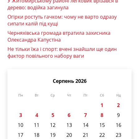
У Житомирському районі легковик врізався в
дерево: водійка загинула
Огірки ростуть гачком: чому не варто одразу
сипати калій під кущі
Черняхівська громада втратила захисника
Олександра Капустіна
Не тільки їжа і спорт: вчені знайшли ще один
фактор повільного набору ваги
Серпень 2026
Пн
Вт
Ср
Чт
Пт
Сб
Нд
1
2
3
4
5
6
7
8
9
10
11
12
13
14
15
16
17
18
19
20
21
22
23