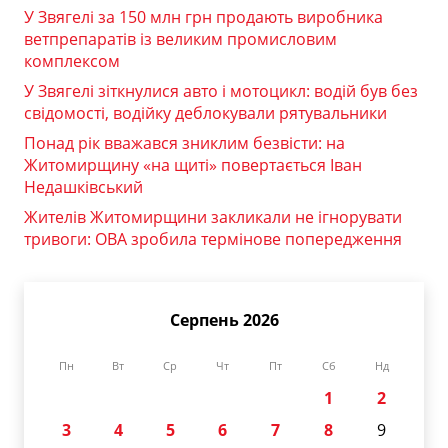
У Звягелі за 150 млн грн продають виробника
ветпрепаратів із великим промисловим
комплексом
У Звягелі зіткнулися авто і мотоцикл: водій був без
свідомості, водійку деблокували рятувальники
Понад рік вважався зниклим безвісти: на
Житомирщину «на щиті» повертається Іван
Недашківський
Жителів Житомирщини закликали не ігнорувати
тривоги: ОВА зробила термінове попередження
Серпень 2026
Пн
Вт
Ср
Чт
Пт
Сб
Нд
1
2
3
4
5
6
7
8
9