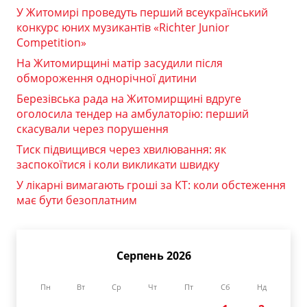
У Житомирі проведуть перший всеукраїнський
конкурс юних музикантів «Richter Junior
Competition»
На Житомирщині матір засудили після
обмороження однорічної дитини
Березівська рада на Житомирщині вдруге
оголосила тендер на амбулаторію: перший
скасували через порушення
Тиск підвищився через хвилювання: як
заспокоїтися і коли викликати швидку
У лікарні вимагають гроші за КТ: коли обстеження
має бути безоплатним
Серпень 2026
Пн
Вт
Ср
Чт
Пт
Сб
Нд