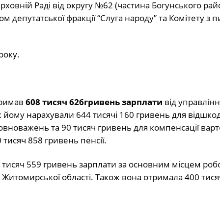
ховній Раді від округу №62 (частина Богунського рай
м депутатської фракції “Слуга народу” та Комітету з 
року.
тримав
608 тисяч 626
гривень зарплати
від управлінн
ж йому нарахували 644 тисячі 160 гривень для відшко
овноважень та 90 тисяч гривень для компенсації варт
 тисяч 858 гривень пенсії.
тисяч 559 гривень зарплати за основним місцем робо
 Житомирської області. Також вона отримала 400 тис