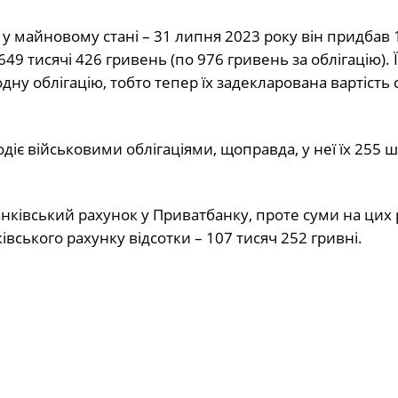
и у майновому стані – 31 липня 2023 року він придбав
49 тисячі 426 гривень (по 976 гривень за облігацію). Ї
одну облігацію, тобто тепер їх задекларована вартість 
є військовими облігаціями, щоправда, у неї їх 255 ш
нківський рахунок у Приватбанку, проте суми на цих 
івського рахунку відсотки – 107 тисяч 252 гривні.