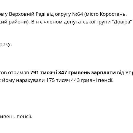
 Верховній Раді від округу №64 (місто Коростень,
й райони). Він є членом депутатської групи “Довіра” 
року.
ков отримав
791 тисячі 347 гривень
зарплати
від Уп
йому нарахували 175 тисяч 443 гривні пенсії.
ивень пенсії.