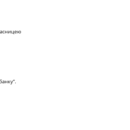
власницею
банку”.