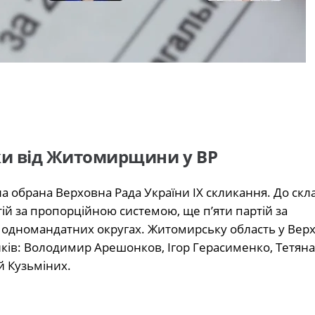
и від Житомирщини у ВР
а обрана Верховна Рада України IX скликання. До скл
ій за пропорційною системою, ще п’яти партій за
 одномандатних округах. Житомирську область у Вер
ків: Володимир Арешонков, Ігор Герасименко, Тетяна
й Кузьміних.