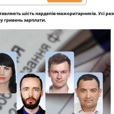
тавляють шість нардепів-мажоритарників. Усі раз
у гривень зарплати.