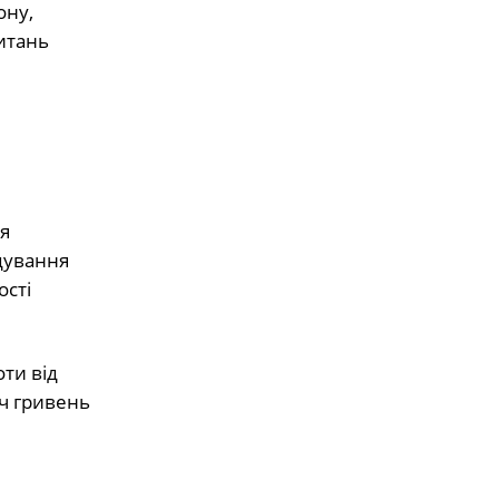
ону,
питань
я
дування
ості
ти від
яч гривень