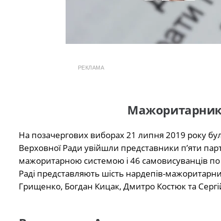
РЕКЛАМА
Мажоритарник
На позачергових виборах 21 липня 2019 року бул
Верховної Ради увійшли представники п’яти парт
мажоритарною системою і 46 самовисуванців по
Раді представляють шість нардепів-мажоритарни
Грищенко, Богдан Кицак, Дмитро Костюк та Сергі