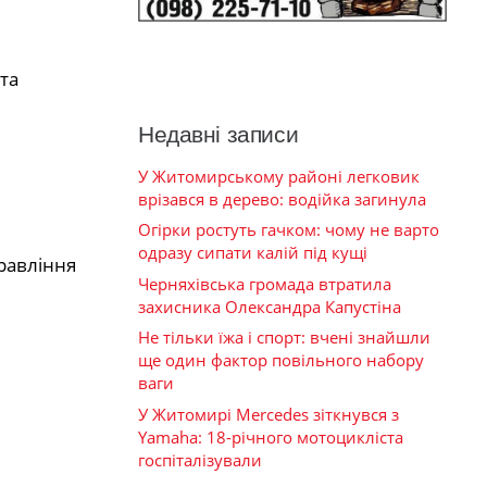
та
Недавні записи
У Житомирському районі легковик
врізався в дерево: водійка загинула
Огірки ростуть гачком: чому не варто
одразу сипати калій під кущі
равління
Черняхівська громада втратила
захисника Олександра Капустіна
Не тільки їжа і спорт: вчені знайшли
ще один фактор повільного набору
ваги
У Житомирі Mercedes зіткнувся з
Yamaha: 18-річного мотоцикліста
госпіталізували