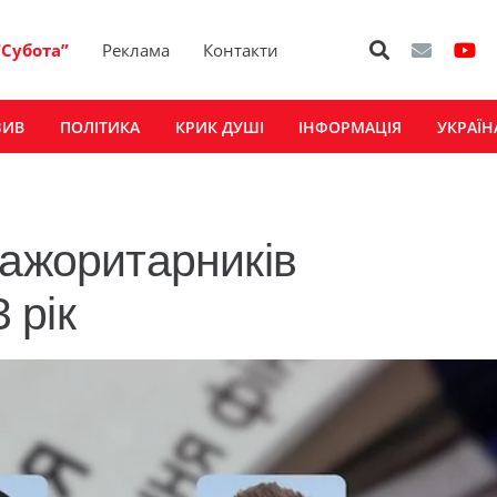
“Субота”
Реклама
Контакти
ЗИВ
ПОЛІТИКА
КРИК ДУШІ
ІНФОРМАЦІЯ
УКРАЇН
мажоритарників
 рік