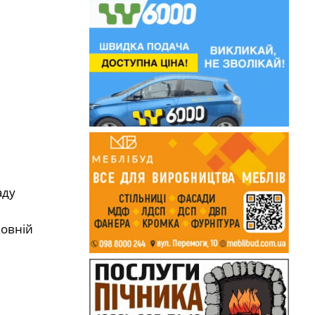
аду
ховній