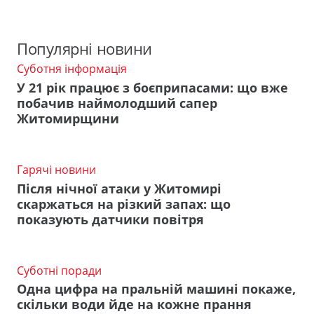
Популярні новини
Суботня інформація
У 21 рік працює з боєприпасами: що вже
побачив наймолодший сапер
Житомирщини
Гарячі новини
Після нічної атаки у Житомирі
скаржаться на різкий запах: що
показують датчики повітря
Суботні поради
Одна цифра на пральній машині покаже,
скільки води йде на кожне прання