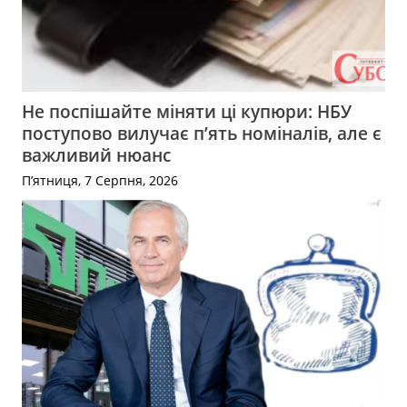
Не поспішайте міняти ці купюри: НБУ
поступово вилучає п’ять номіналів, але є
важливий нюанс
П’ятниця, 7 Серпня, 2026