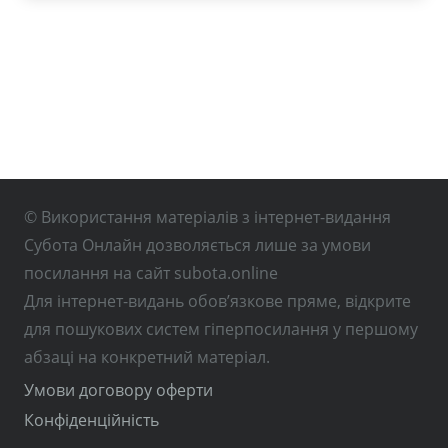
© Використання матеріалів з інтернет-видання
Субота Онлайн дозволяється лише за умови
посилання на сайт subota.online
Для інтернет-видань обов’язкове пряме, відкрите
для пошукових систем гіперпосилання у першому
абзаці на конкретний матеріал.
Умови договору оферти
Конфіденційність