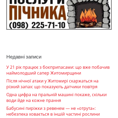
Недавні записи
У 21 рік працює з боєприпасами: що вже побачив
наймолодший сапер Житомирщини
Після нічної атаки у Житомирі скаржаться на
різкий запах: що показують датчики повітря
Одна цифра на пральній машині покаже, скільки
води йде на кожне прання
Бабусині пиріжки з ревенем — не «отрута»:
небезпека ховається в іншій частині рослини