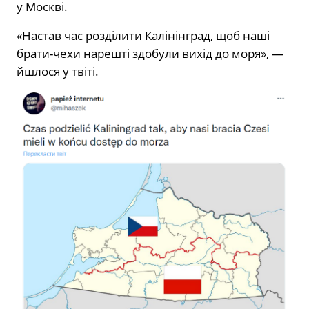
у Москві.
«Настав час розділити Калінінград, щоб наші
брати-чехи нарешті здобули вихід до моря», —
йшлося у твіті.