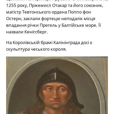
1255 року, Пржемисл Отакар та його союзник,
магістр Тевтонського ордена Поппо фон
Остерн, заклали фортецю неподалік місця
впадання річки Прегель у Балтійське море. Її
назвали Кенігсберг.
На Королівській брамі Калінінграда досі є
скульптура чеського короля.