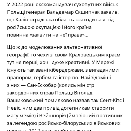
У 2022 році екскомандувач сухопутних військ
Польщі генерал Вальдемар Скшипчак заявив,
що Калінінградська область знаходиться під
російською окупацією і його країна
повинна «заявити на неї права»…
Що ж до моделювання альтернативної
географії, то чехи зі своїм Краловецьким краєм
тут не перші, хоч і дуже креативні. У Мережі
існують так звані кібердержави, з вигаданими
прапором, гербом та історією. Найвідоміші
з них — Сан-Ескобар (колись міністр
закордонних справ Польщі Вітольд
Ващиковський помилково назвав так Сент-Кітс і
Невіс, чим дав привід дотепникам створити
масу мемів) і Вейшнорія (ймовірний противник
за легендою російсько-білоруських військових
навчань 2017 року знайшов життя