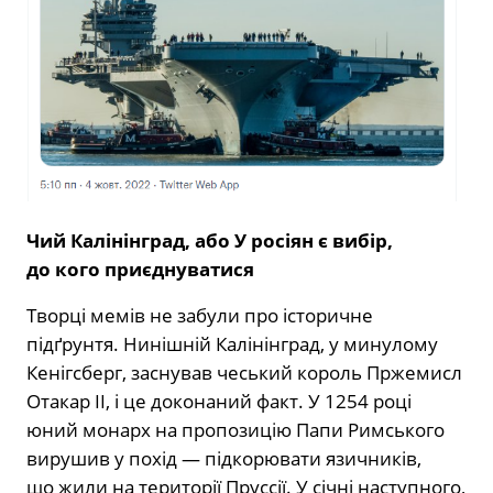
Чий Калінінград, або У росіян є вибір,
до кого приєднуватися
Творці мемів не забули про історичне
підґрунтя. Нинішній Калінінград, у минулому
Кенігсберг, заснував чеський король Пржемисл
Отакар ІІ, і це доконаний факт. У 1254 році
юний монарх на пропозицію Папи Римського
вирушив у похід — підкорювати язичників,
що жили на території Пруссії. У січні наступного,