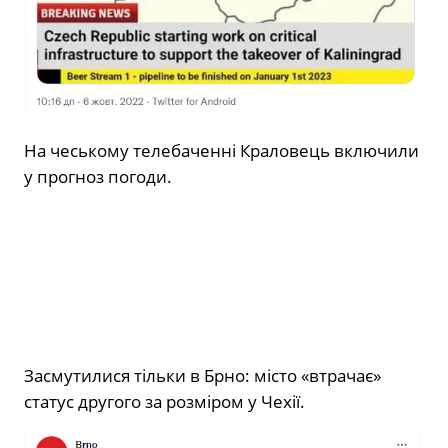
На чеському телебаченні Краловець включили
у прогноз погоди.
Засмутилися тільки в Брно: місто «втрачає»
статус другого за розміром у Чехії.