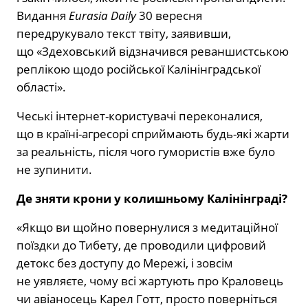
Видання
Eurasia Daily
30 вересня
передрукувало текст твіту, заявивши,
що «Здеховський відзначився реваншистською
реплікою щодо російської Калінінградської
області».
Чеські інтернет-користувачі переконалися,
що в країні-агресорі сприймають будь-які жарти
за реальність, після чого гумористів вже було
не зупинити.
Де зняти крони у колишньому Калінінграді?
«Якщо ви щойно повернулися з медитаційної
поїздки до Тибету, де проводили цифровий
детокс без доступу до Мережі, і зовсім
не уявляєте, чому всі жартують про Краловець
чи авіаносець Карел Готт, просто поверніться