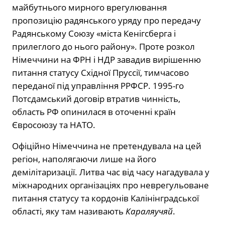
майбутнього мирного врегулювання
пропозицію радянського уряду про передачу
Радянському Союзу «міста Кенігсберга і
прилеглого до нього району». Проте розкол
Німеччини на ФРН і НДР завадив вирішенню
питання статусу Східної Пруссії, тимчасово
переданої під управління РРФСР. 1995-го
Потсдамський договір втратив чинність,
область РФ опинилася в оточенні країн
Євросоюзу та НАТО.
Офіційно Німеччина не претендувала на цей
регіон, наполягаючи лише на його
демілітаризації. Литва час від часу нагадувала у
міжнародних організаціях про неврегульоване
питання статусу та кордонів Калінінградської
області, яку там називають
Караляучяй
.