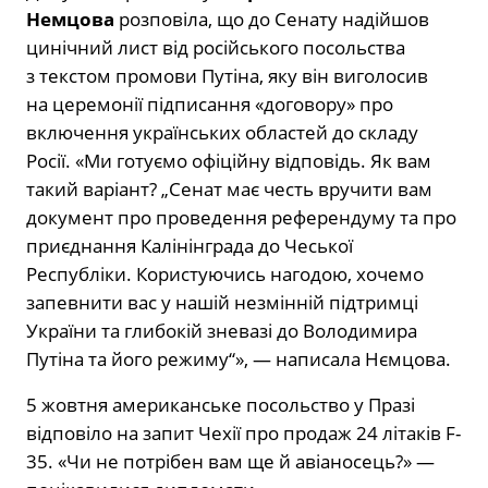
Немцова
розповіла, що до Сенату надійшов
цинічний лист від російського посольства
з текстом промови Путіна, яку він виголосив
на церемонії підписання «договору» про
включення українських областей до складу
Росії. «Ми готуємо офіційну відповідь. Як вам
такий варіант? „Сенат має честь вручити вам
документ про проведення референдуму та про
приєднання Калінінграда до Чеської
Республіки. Користуючись нагодою, хочемо
запевнити вас у нашій незмінній підтримці
України та глибокій зневазі до Володимира
Путіна та його режиму“», — написала Нємцова.
5 жовтня американське посольство у Празі
відповіло на запит Чехії про продаж 24 літаків F-
35. «Чи не потрібен вам ще й авіаносець?» —