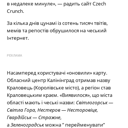
в недалеке минуле», — радить сайт Czech
Crunch.
За кілька днів цунамі із сотень тисяч твітів,
мемів та репостів обрушилося на чеський
Інтернет.
РЕКЛАМА
Насамперед користувачі «оновили» карту.
Обласний центр Калінінград отримав назву
Краловець (Королівське місто), а регіон став
Краловецьким краєм. «Виявилося», що міста
області мають і чеські назви:
Світлогорськ —
Світла Гора, Нестеров — Несторовіце,
Гвардійськ — Стражне
,
а
Зеленоградськ
можна ” перейменувати”