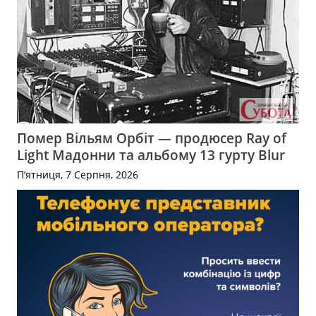
Помер Вільям Орбіт — продюсер Ray of
Light Мадонни та альбому 13 гурту Blur
П’ятниця, 7 Серпня, 2026