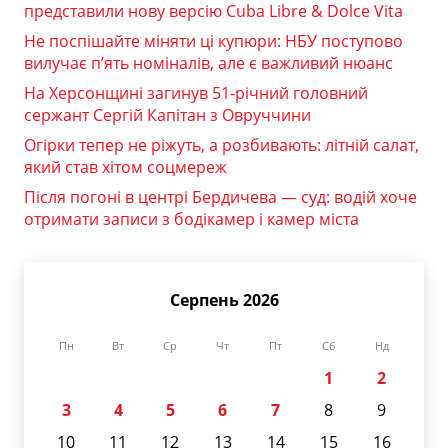
представили нову версію Cuba Libre & Dolce Vita
Не поспішайте міняти ці купюри: НБУ поступово
вилучає п’ять номіналів, але є важливий нюанс
На Херсонщині загинув 51-річний головний
сержант Сергій Капітан з Овруччини
Огірки тепер не ріжуть, а розбивають: літній салат,
який став хітом соцмереж
Після погоні в центрі Бердичева — суд: водій хоче
отримати записи з бодікамер і камер міста
Серпень 2026
Пн
Вт
Ср
Чт
Пт
Сб
Нд
1
2
3
4
5
6
7
8
9
10
11
12
13
14
15
16