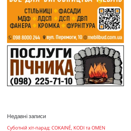
Недавні записи
Суботній хіт-парад: COKAINÉ, KODI та OMEN