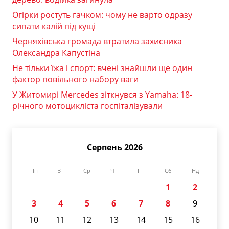
Огірки ростуть гачком: чому не варто одразу
сипати калій під кущі
Черняхівська громада втратила захисника
Олександра Капустіна
Не тільки їжа і спорт: вчені знайшли ще один
фактор повільного набору ваги
У Житомирі Mercedes зіткнувся з Yamaha: 18-
річного мотоцикліста госпіталізували
Серпень 2026
Пн
Вт
Ср
Чт
Пт
Сб
Нд
1
2
3
4
5
6
7
8
9
10
11
12
13
14
15
16