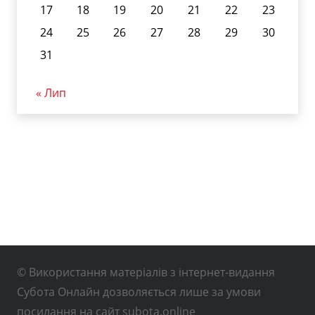
17
18
19
20
21
22
23
24
25
26
27
28
29
30
31
« Лип
© Використання матеріалів з інтернет-видання
Субота Онлайн дозволяється лише за умови
посилання на сайт subota.online