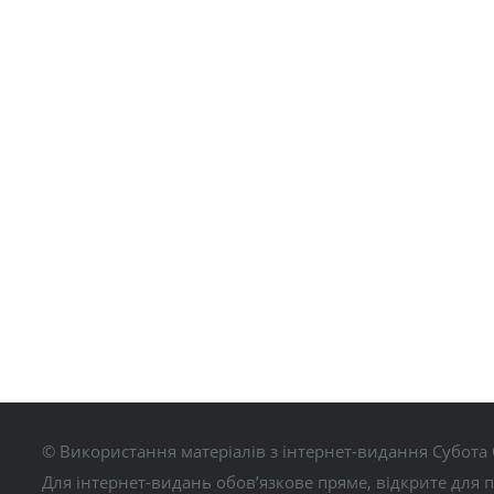
© Використання матеріалів з інтернет-видання Субота 
Для інтернет-видань обов’язкове пряме, відкрите для 