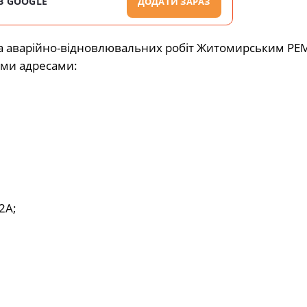
В GOOGLE
ДОДАТИ ЗАРАЗ
 та аварійно-відновлювальних робіт Житомирським РЕМ
ими адресами:
2А;