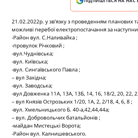
ПІДПИШІТЬСЯ НА НАС 
21.02.2022р. у зв’язку з проведенням планових
можливі перебої електропостачання за наступн
-Район вул. С.Наливайка ;
-провулок Річковий ;
-вул.Чуднівська;
-вул. Київська;
-вул. Сингаївського Павла ;
– вул Західна;
-вул. Заводська;
-вул Довженка 11А, 13А, 13Б, 14, 16, 18/2, 20, 22, 2
– вул Князів Острозьких 1/20, 1А, 2, 2/18, 4, 6, 8 ;
-вул. Хмельницького Б. 40-а,42,44,44а;
– вул. Добровольчих батальйонів ;
-майдан Мистецькі Ворота;
-Район вул. Калнишевського.