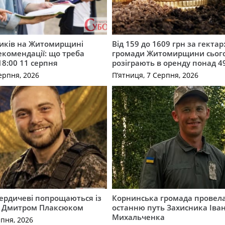
ників на Житомирщині
Від 159 до 1609 грн за гектар:
комендації: що треба
громади Житомирщини сьог
18:00 11 серпня
розіграють в оренду понад 4
ерпня, 2026
П’ятниця, 7 Серпня, 2026
Бердичеві попрощаються із
Корнинська громада провела
 Дмитром Плаксюком
останню путь Захисника Іва
Михальченка
рпня, 2026