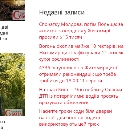
Недавні записи
Спочатку Молдова, потім Польща: за
 дві
«квиток за кордон» у Житомирі
одні
просили $15 тисяч
9 га
Вогонь охопив майже 10 гектарів: на
Житомирщині зафіксували 11 пожеж
сухої рослинності
4336 вступників на Житомирщині
отримали рекомендації: що треба
зробити до 18:00 11 серпня
На трасі Київ — Чоп поблизу Оліївки
ДТП із потерпілими: водіїв просять
врахувати обмеження
Насипте трохи соди біля дверей
ванної: для чого господині
 в
використовують цей трюк
на