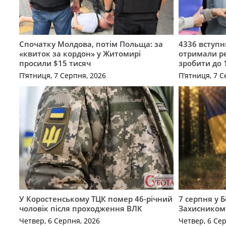
Спочатку Молдова, потім Польща: за
4336 вступ
«квиток за кордон» у Житомирі
отримали ре
просили $15 тисяч
зробити до 
П’ятниця, 7 Серпня, 2026
П’ятниця, 7 С
У Коростенському ТЦК помер 46-річний
7 серпня у 
чоловік після проходження ВЛК
Захисником
Четвер, 6 Серпня, 2026
Четвер, 6 Се