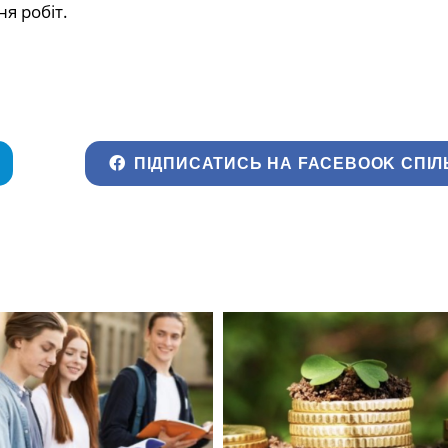
я робіт.
ПІДПИСАТИСЬ НА FACEBOOK СПІЛ