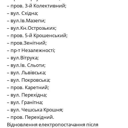
– пров. 3-й Колективний;
– вул. Східна;
– вул.Ів.Мазепи;
– вул.Кн.Острозьких;
– пров. 5-й Крошенський;
– пров.Зенітний;
– пр-т Незалежності;
– вул.Вітрука;
– вул.Ів. Сльоти;
– вул. Львівська;
– вул. Покровська;
– пров. Каретний;
– вул. Перехідна;
– вул. Гранітна;
– вул. Чешська Крошня;
– пров. Перехідний.
Відновлення електропостачання після