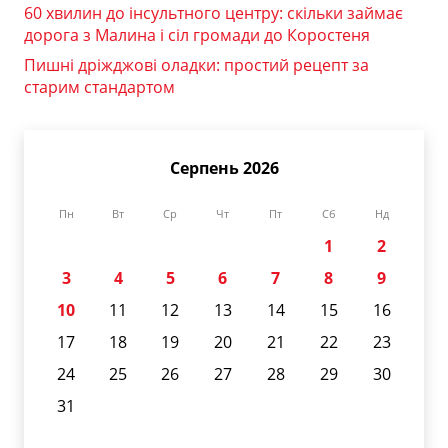
60 хвилин до інсультного центру: скільки займає
дорога з Малина і сіл громади до Коростеня
Пишні дріжджові оладки: простий рецепт за
старим стандартом
Серпень 2026
Пн
Вт
Ср
Чт
Пт
Сб
Нд
1
2
3
4
5
6
7
8
9
10
11
12
13
14
15
16
17
18
19
20
21
22
23
24
25
26
27
28
29
30
31