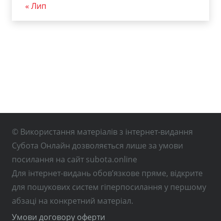
« Лип
© Використання матеріалів з інтернет-видання
Субота Онлайн дозволяється лише за умови
посилання на сайт subota.online
Для інтернет-видань обов’язкове пряме, відкрите
для пошукових систем гіперпосилання у першому
абзаці на конкретний матеріал.
Умови договору оферти