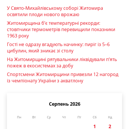
У Свято-Михайлівському соборі Житомира
освятили плоди нового врожаю
Житомирщина б’є температурні рекорди:
стовпчики термометрів перевищили показники
1963 року
Гості не одразу вгадують начинку: пиріг із 5–6
цибулин, який зникає зі столу
На Житомирщині рятувальники ліквідували п’ять
пожеж в екосистемах за добу
Спортсмени Житомирщини привезли 12 нагород
із чемпіонату України з акватлону
Серпень 2026
Пн
Вт
Ср
Чт
Пт
Сб
Нд
1
2