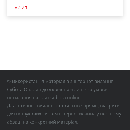
« Лип
© Використання матеріалів з інтернет-видання
Субота Онлайн дозволяється лише за умови
посилання на сайт subota.online
Для інтернет-видань обов’язкове пряме, відкрите
для пошукових систем гіперпосилання у першому
абзаці на конкретний матеріал.