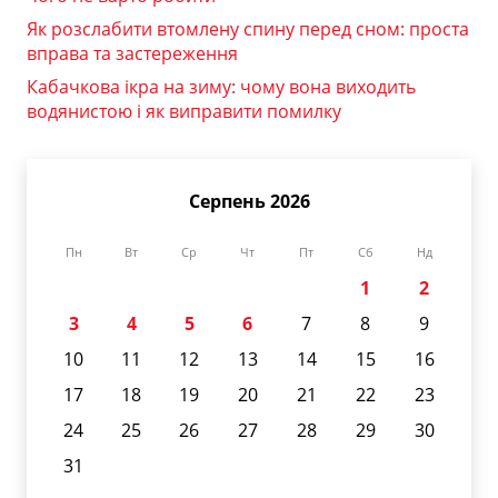
Як розслабити втомлену спину перед сном: проста
вправа та застереження
Кабачкова ікра на зиму: чому вона виходить
водянистою і як виправити помилку
Серпень 2026
Пн
Вт
Ср
Чт
Пт
Сб
Нд
1
2
3
4
5
6
7
8
9
10
11
12
13
14
15
16
17
18
19
20
21
22
23
24
25
26
27
28
29
30
31