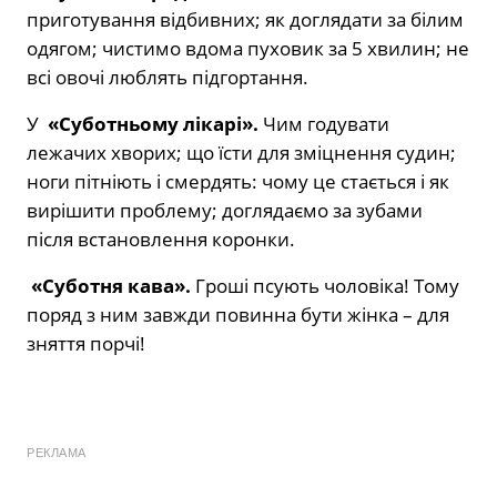
приготування відбивних; як доглядати за білим
одягом; чистимо вдома пуховик за 5 хвилин; не
всі овочі люблять підгортання.
У
«Суботньому лікарі».
Чим годувати
лежачих хворих; що їсти для зміцнення судин;
ноги пітніють і смердять: чому це стається і як
вирішити проблему; доглядаємо за зубами
після встановлення коронки.
«Суботня кава».
Гроші псують чоловіка! Тому
поряд з ним завжди повинна бути жінка – для
зняття порчі!
РЕКЛАМА