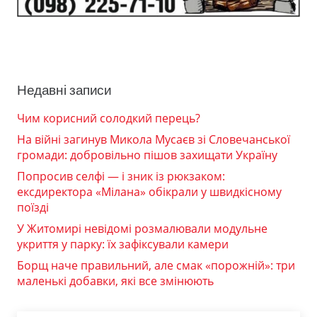
Недавні записи
Чим корисний солодкий перець?
На війні загинув Микола Мусаєв зі Словечанської
громади: добровільно пішов захищати Україну
Попросив селфі — і зник із рюкзаком:
ексдиректора «Мілана» обікрали у швидкісному
поїзді
У Житомирі невідомі розмалювали модульне
укриття у парку: їх зафіксували камери
Борщ наче правильний, але смак «порожній»: три
маленькі добавки, які все змінюють