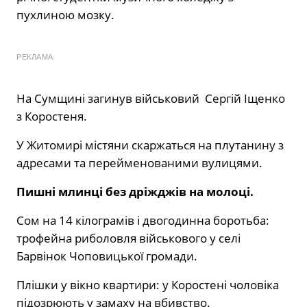
пухлиною мозку.
РЕКЛАМА
На Сумщині загинув військовий Сергій Іщенко
з Коростеня.
У Житомирі містяни скаржаться на плутанину з
адресами та перейменованими вулицями.
Пишні млинці без дріжджів на молоці.
Сом на 14 кілограмів і двогодинна боротьба:
трофейна риболовля військового у селі
Барвінок Чоповицької громади.
Плішки у вікно квартири: у Коростені чоловіка
підозрюють у замаху на вбивство.