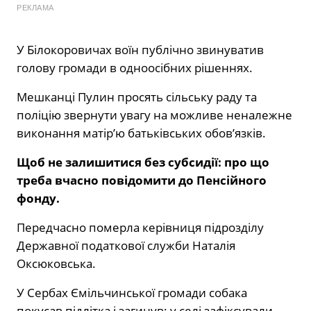
РЕКЛАМА
У Білокоровичах воїн публічно звинуватив
голову громади в одноосібних рішеннях.
Мешканці Пулин просять сільську раду та
поліцію звернути увагу на можливе неналежне
виконання матір’ю батьківських обов’язків.
Щоб не залишитися без субсидії: про що
треба вчасно повідомити до Пенсійного
фонду.
Передчасно померла керівниця підрозділу
Державної податкової служби Наталія
Оксюковська.
У Сербах Ємільчинської громади собака
покусав підлітка і загинув: у селі зафіксували