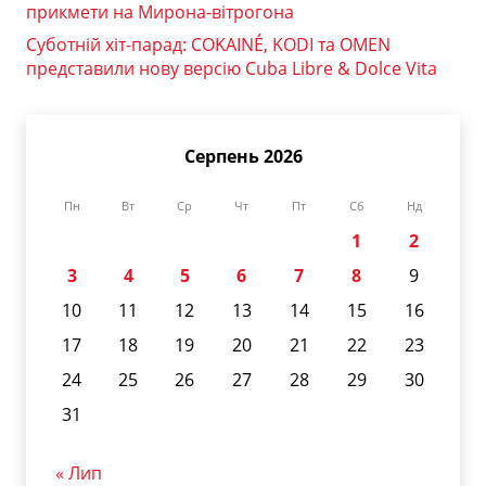
прикмети на Мирона-вітрогона
Суботній хіт-парад: COKAINÉ, KODI та OMEN
представили нову версію Cuba Libre & Dolce Vita
Серпень 2026
Пн
Вт
Ср
Чт
Пт
Сб
Нд
1
2
3
4
5
6
7
8
9
10
11
12
13
14
15
16
17
18
19
20
21
22
23
24
25
26
27
28
29
30
31
« Лип