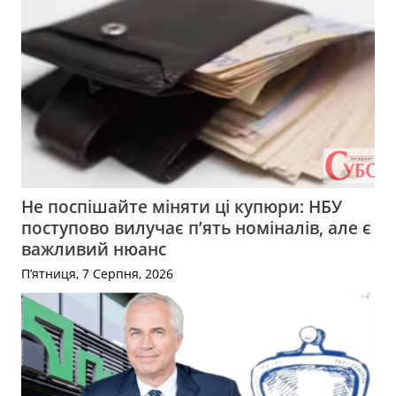
Не поспішайте міняти ці купюри: НБУ
поступово вилучає п’ять номіналів, але є
важливий нюанс
П’ятниця, 7 Серпня, 2026