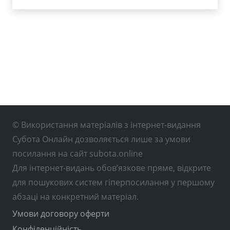
© Використання матеріалів з інтернет-видання
Субота Онлайн дозволяється лише за умови
посилання на сайт subota.online
Для інтернет-видань обов’язкове пряме, відкрите
для пошукових систем гіперпосилання у першому
абзаці на конкретний матеріал.
Умови договору оферти
Конфіденційність