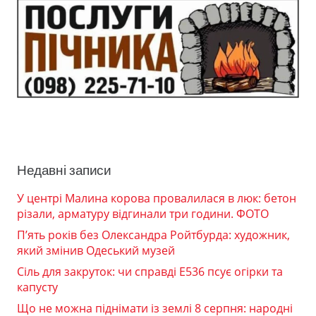
Недавні записи
У центрі Малина корова провалилася в люк: бетон
різали, арматуру відгинали три години. ФОТО
П’ять років без Олександра Ройтбурда: художник,
який змінив Одеський музей
Сіль для закруток: чи справді Е536 псує огірки та
капусту
Що не можна піднімати із землі 8 серпня: народні