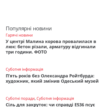
Популярні новини
Гарячі новини
У центрі Малина корова провалилася в
люк: бетон різали, арматуру відгинали
три години. ФОТО
Суботня інформація
П’ять років без Олександра Ройтбурда:
художник, який змінив Одеський музей
Суботні поради
,
Суботня інформація
Сіль для закруток: чи справді Е536 псує