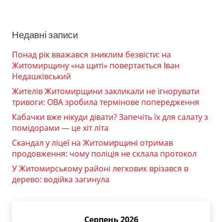
Недавні записи
Понад рік вважався зниклим безвісти: на
Житомирщину «на щиті» повертається Іван
Недашківський
Жителів Житомирщини закликали не ігнорувати
тривоги: ОВА зробила термінове попередження
Кабачки вже нікуди дівати? Запечіть їх для салату з
помідорами — це хіт літа
Скандал у ліцеї на Житомирщині отримав
продовження: чому поліція не склала протокол
У Житомирському районі легковик врізався в
дерево: водійка загинула
Серпень 2026