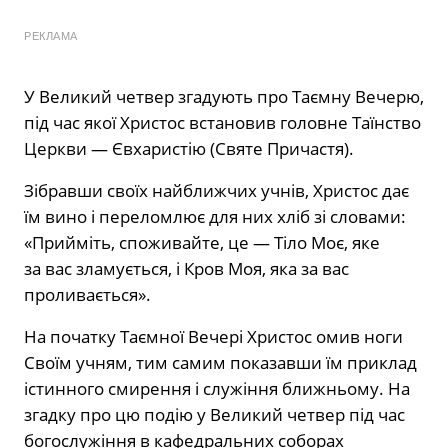
РЕКЛАМА
У Великий четвер згадують про Таємну Вечерю,
під час якої Христос встановив головне Таїнство
Церкви — Євхаристію (Святе Причастя).
Зібравши своїх найближчих учнів, Христос дає
їм вино і переломлює для них хліб зі словами:
«Прийміть, споживайте, це — Тіло Моє, яке
за вас зламується, і Кров Моя, яка за вас
проливається».
На початку Таємної Вечері Христос омив ноги
Своїм учням, тим самим показавши їм приклад
істинного смирення і служіння ближньому. На
згадку про цю подію у Великий четвер під час
богослужіння в кафедральних соборах