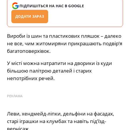
ПІДПИШІТЬСЯ НА НАС В GOOGLE
ДОДАТИ ЗАРАЗ
Вироби із шин та пластикових пляшок – далеко
не все, чим житомиряни прикрашають подвір’я
багатоповерхівок.
У місті можна натрапити на дворики із куди
більшою палітрою деталей і старих
непотрібних речей.
РЕКЛАМА
Леви, хендмейд-ліпки, дельфіни на фасадах,
старі іграшки на клумбах та навіть під’їзд-
вернісаж.