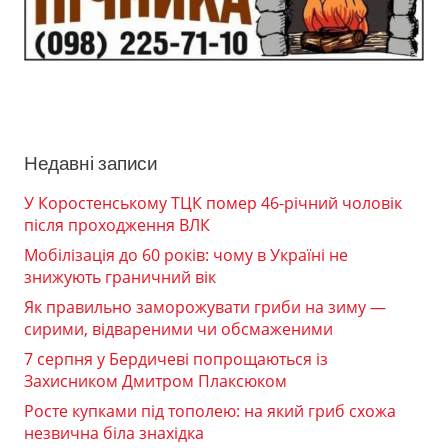
Недавні записи
У Коростенському ТЦК помер 46-річний чоловік
після проходження ВЛК
Мобілізація до 60 років: чому в Україні не
знижують граничний вік
Як правильно заморожувати гриби на зиму —
сирими, відвареними чи обсмаженими
7 серпня у Бердичеві попрощаються із
Захисником Дмитром Плаксюком
Росте купками під тополею: на який гриб схожа
незвична біла знахідка