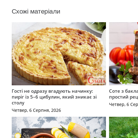
Схожі матеріали
Гості не одразу вгадують начинку:
Соте з бакл
пиріг із 5–6 цибулин, який зникає зі
простий рец
столу
Четвер, 6 Се
Четвер, 6 Серпня, 2026