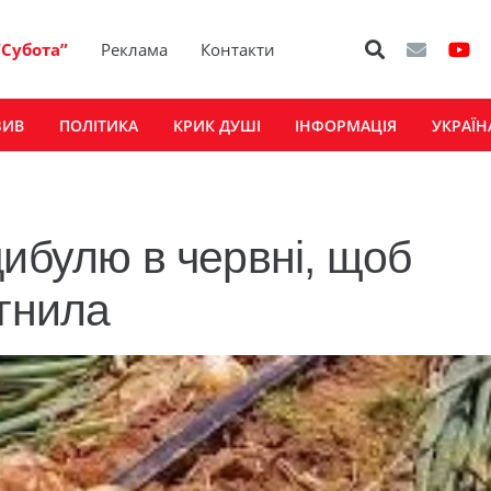
“Субота”
Реклама
Контакти
ЗИВ
ПОЛІТИКА
КРИК ДУШІ
ІНФОРМАЦІЯ
УКРАЇН
цибулю в червні, щоб
 гнила