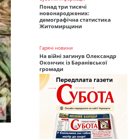
Понад три тисячі
новонароджених:
демографічна статистика
Житомирщини
Гарячі новини
На війні загинув Олександр
Окончик із Баранівської
громади