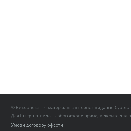
© Використання матеріалів з інтернет-видання Субота 
Для інтернет-видань обов’язкове пряме, відкрите для 
Умови договору оферти