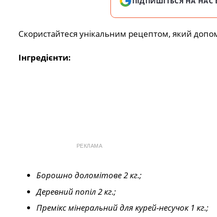
ПІДПИШІТЬСЯ НА НАС 
Скористайтеся унікальним рецептом, який допо
Інгредієнти:
РЕКЛАМА
Борошно доломітове 2 кг.;
Деревний попіл 2 кг.;
Премікс мінеральний для курей-несучок 1 кг.;