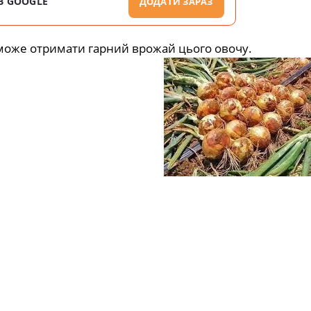
В GOOGLE
ДОДАТИ ЗАРАЗ
може отримати гарний врожай цього овочу.