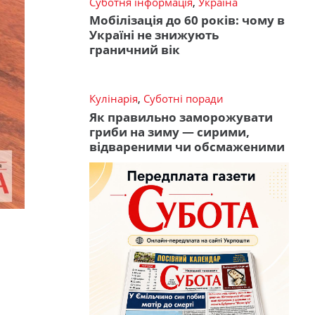
Суботня інформація
,
Україна
Мобілізація до 60 років: чому в
Україні не знижують
граничний вік
Кулінарія
,
Суботні поради
Як правильно заморожувати
гриби на зиму — сирими,
відвареними чи обсмаженими