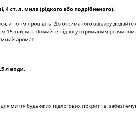
олі, 4 ст. л. мила (рідкого або подрібненого).
ся, а потім процідіть. До отриманого відвару додайте со
гом 15 хвилин. Помийте підлогу отриманим розчином.
ємний аромат.
,5 л води.
я для миття будь-яких підлогових покриттів, забезпеч