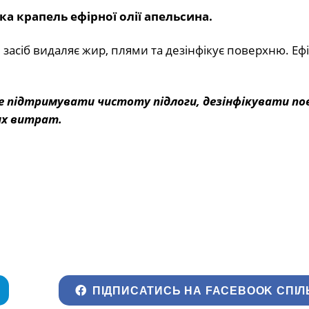
ька крапель ефірної олії апельсина.
 засіб видаляє жир, плями та дезінфікує поверхню. Ефі
е підтримувати чистоту підлоги, дезінфікувати по
их витрат.
ПІДПИСАТИСЬ НА FACEBOOK СПІЛ