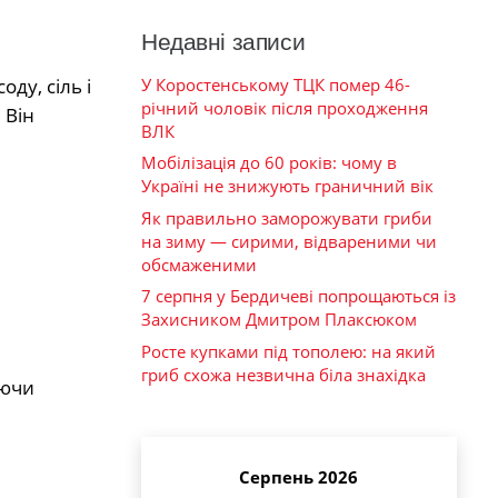
Недавні записи
У Коростенському ТЦК помер 46-
ду, сіль і
річний чоловік після проходження
 Він
ВЛК
Мобілізація до 60 років: чому в
Україні не знижують граничний вік
Як правильно заморожувати гриби
на зиму — сирими, відвареними чи
обсмаженими
7 серпня у Бердичеві попрощаються із
Захисником Дмитром Плаксюком
Росте купками під тополею: на який
гриб схожа незвична біла знахідка
уючи
Серпень 2026