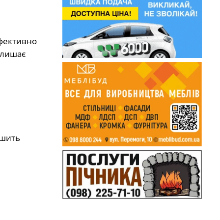
ефективно
алишає
ишить