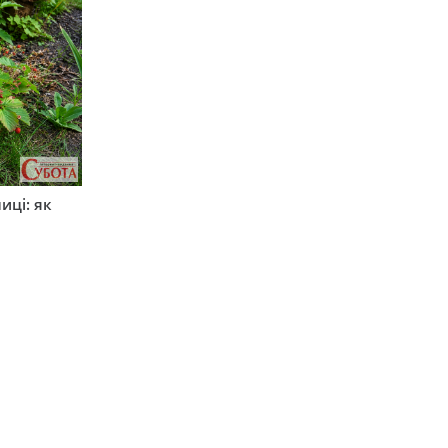
иці: як