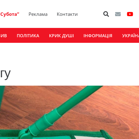
“Субота”
Реклама
Контакти
ЗИВ
ПОЛІТИКА
КРИК ДУШІ
ІНФОРМАЦІЯ
УКРАЇН
гу