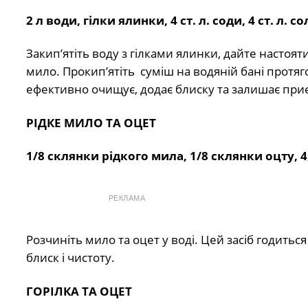
2 л води, гілки ялинки, 4 ст. л. соди, 4 ст. л. с
Закип’ятіть воду з гілками ялинки, дайте настояти
мило. Прокип’ятіть суміш на водяній бані протя
ефективно очищує, додає блиску та залишає при
РІДКЕ МИЛО ТА ОЦЕТ
1/8 склянки рідкого мила, 1/8 склянки оцту, 4
РЕКЛАМА
Розчиніть мило та оцет у воді. Цей засіб годитьс
блиск і чистоту.
ГОРІЛКА ТА ОЦЕТ