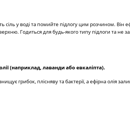
іть сіль у воді та помийте підлогу цим розчином. Він 
верхню. Годиться для будь-якого типу підлоги та не з
 олії (наприклад, лаванди або евкаліпта).
нищує грибок, плісняву та бактерії, а ефірна олія зал