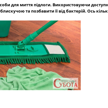
асоби для миття підлоги. Використовуючи доступн
лискучою та позбавити її від бактерій. Ось кільк