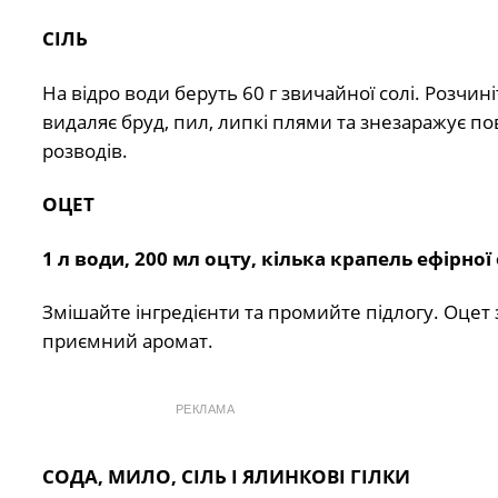
СІЛЬ
На відро води беруть 60 г звичайної солі. Розчин
видаляє бруд, пил, липкі плями та знезаражує по
розводів.
ОЦЕТ
1 л води, 200 мл оцту, кілька крапель ефірної
Змішайте інгредієнти та промийте підлогу. Оцет з
приємний аромат.
РЕКЛАМА
СОДА, МИЛО, СІЛЬ І ЯЛИНКОВІ ГІЛКИ