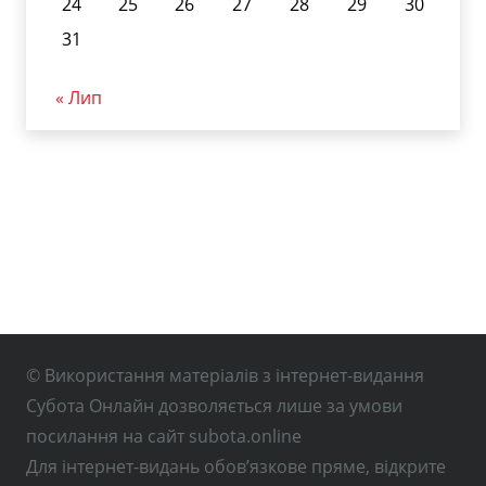
24
25
26
27
28
29
30
31
« Лип
© Використання матеріалів з інтернет-видання
Субота Онлайн дозволяється лише за умови
посилання на сайт subota.online
Для інтернет-видань обов’язкове пряме, відкрите