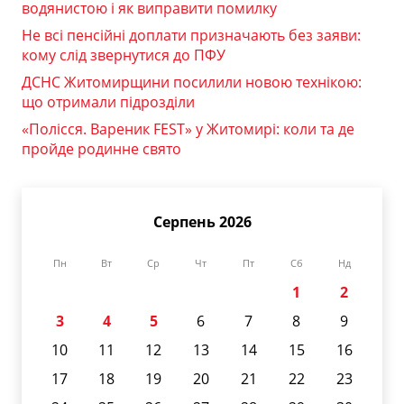
водянистою і як виправити помилку
Не всі пенсійні доплати призначають без заяви:
кому слід звернутися до ПФУ
ДСНС Житомирщини посилили новою технікою:
що отримали підрозділи
«Полісся. Вареник FEST» у Житомирі: коли та де
пройде родинне свято
Серпень 2026
Пн
Вт
Ср
Чт
Пт
Сб
Нд
1
2
3
4
5
6
7
8
9
10
11
12
13
14
15
16
17
18
19
20
21
22
23