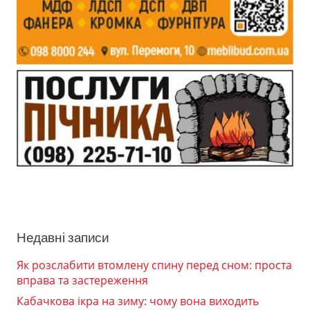
Недавні записи
Як розслабити втомлену спину перед сном: проста
вправа та застереження
Кабачкова ікра на зиму: чому вона виходить