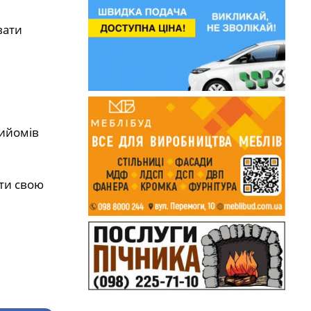
вати
рийомів
ати свою