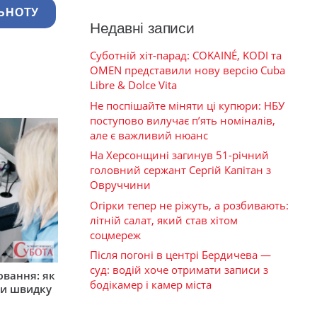
ЬНОТУ
Недавні записи
Суботній хіт-парад: COKAINÉ, KODI та
OMEN представили нову версію Cuba
Libre & Dolce Vita
Не поспішайте міняти ці купюри: НБУ
поступово вилучає п’ять номіналів,
але є важливий нюанс
На Херсонщині загинув 51-річний
головний сержант Сергій Капітан з
Овруччини
Огірки тепер не ріжуть, а розбивають:
літній салат, який став хітом
соцмереж
Після погоні в центрі Бердичева —
суд: водій хоче отримати записи з
ювання: як
бодікамер і камер міста
ти швидку