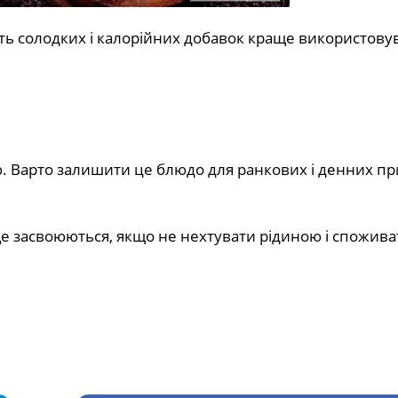
ть солодких і калорійних добавок краще використову
ю. Варто залишити це блюдо для ранкових і денних п
ще засвоюються, якщо не нехтувати рідиною і спожив