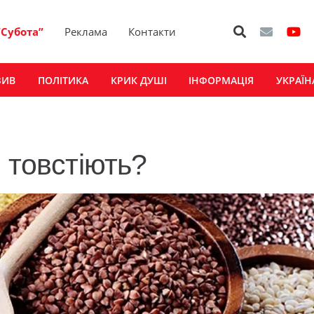
“Субота”
Реклама
Контакти
ЗИВ
ПОЛІТИКА
КРИК ДУШІ
ІНФОРМАЦІЯ
УКРАЇН
 товстіють?