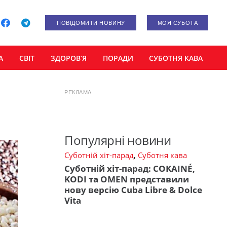
ПОВІДОМИТИ НОВИНУ
МОЯ СУБОТА
А
СВІТ
ЗДОРОВ’Я
ПОРАДИ
СУБОТНЯ КАВА
РЕКЛАМА
Популярні новини
Суботній хіт-парад
,
Суботня кава
Суботній хіт-парад: COKAINÉ,
KODI та OMEN представили
нову версію Cuba Libre & Dolce
Vita