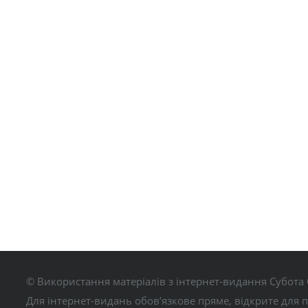
© Використання матеріалів з інтернет-видання Субота 
Для інтернет-видань обов’язкове пряме, відкрите для 