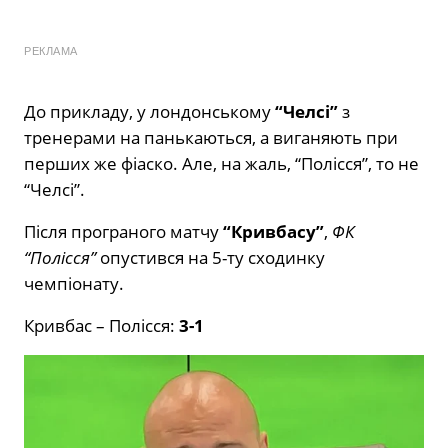
РЕКЛАМА
До прикладу, у лондонському
“Челсі”
з
тренерами на панькаються, а виганяють при
перших же фіаско. Але, на жаль, “Полісся”, то не
“Челсі”.
Після програного матчу
“Кривбасу”
,
ФК
“Полісся”
опустився на 5-ту сходинку
чемпіонату.
Кривбас – Полісся:
3-1