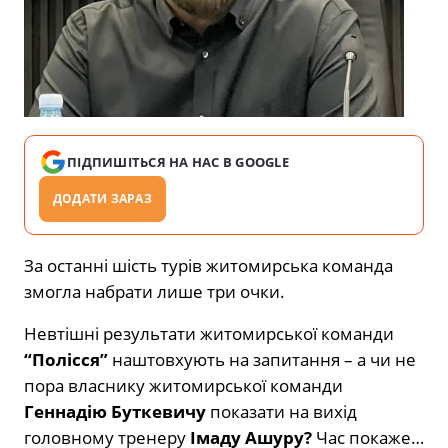
ПІДПИШІТЬСЯ НА НАС В GOOGLE
ДОДАТИ ЗАРАЗ
За останні шість турів житомирська команда
змогла набрати лише три очки.
Невтішні результати житомирської команди
“Полісся”
наштовхують на запитання – а чи не
пора власнику житомирської команди
Геннадію Буткевичу
показати на вихід
головному тренеру
Імаду Ашуру?
Час покаже…