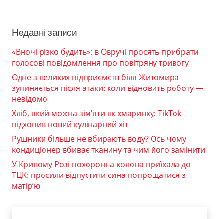
Недавні записи
«Вночі різко будить»: в Овручі просять прибрати
голосові повідомлення про повітряну тривогу
Одне з великих підприємств біля Житомира
зупиняється після атаки: коли відновить роботу —
невідомо
Хліб, який можна зім’яти як хмаринку: TikTok
підхопив новий кулінарний хіт
Рушники більше не вбирають воду? Ось чому
кондиціонер вбиває тканину та чим його замінити
У Кривому Розі похоронна колона приїхала до
ТЦК: просили відпустити сина попрощатися з
матір’ю