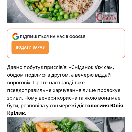
ПІДПИШІТЬСЯ НА НАС В GOOGLE
ДОДАТИ ЗАРАЗ
Давно побутує прислів’я: «Сніданок з’їж сам,
обідом поділися з другом, а вечерю віддай
ворогові». Проте насправді таке
псевдоправильне харчування лише провокує
зриви. Чому вечеря корисна та якою вона має
бути, розповіла у соцмережі
дієтологиня Юлія
Крілик.