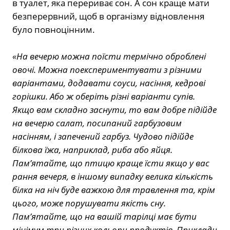
в туалет, яка перериває сон. А сон краще мати
безперервний, щоб в організму відновлення
було повноцінним.
⠀
«На вечерю можна поїсти термічно оброблені
овочі. Можна поекспериментувати з різними
варіантами, додавати соуси, насіння, кедрові
горішки. Або ж оберіть різні варіанти супів.
Якщо вам складно заснути, то вам добре підійде
на вечерю салат, посипаний гарбузовим
насінням, і запечений гарбуз. Чудово підійде
білкова їжа, наприклад, риба або яйця.
Пам’ятайте, що птицю краще їсти якщо у вас
рання вечеря, в іншому випадку велика кількість
білка на ніч буде важкою для травлення та, крім
цього, може порушувати якість сну.
Пам’ятайте, що на вашій тарілці має бути
мінімум три різних кольори продуктів. Приклади