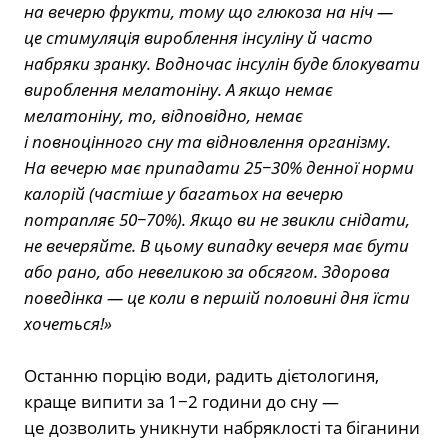
на вечерю фрукти, тому що глюкоза на ніч —
це стимуляція вироблення інсуліну й часто
набряки зранку. Водночас інсулін буде блокувати
вироблення мелатоніну. А якщо немає
мелатоніну, то, відповідно, немає
і повноцінного сну та відновлення організму.
На вечерю має припадати 25−30% денної норми
калорій (частіше у багатьох на вечерю
потрапляє 50−70%). Якщо ви не звикли снідати,
не вечеряйте. В цьому випадку вечеря має бути
або рано, або невеликою за обсягом. Здорова
поведінка — це коли в першій половині дня їсти
хочеться!»
⠀
Останню порцію води, радить дієтологиня,
краще випити за 1−2 години до сну —
це дозволить уникнути набряклості та біганини