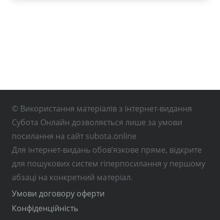
© Використання матеріалів з інтернет-видання
Субота Онлайн дозволяється лише за умови
посилання на сайт subota.online
Для інтернет-видань обов’язкове пряме, відкрите
для пошукових систем гіперпосилання у першому
абзаці на конкретний матеріал.
Умови договору оферти
Конфіденційність