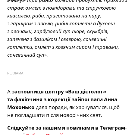
страв: омлет з помідорами та стручковою
квасолею, риба, приготована на пару,
з гарніром з овочів, рибні котлети в духовці
з овочами, гарбузовий суп-пюре, скумбрія,
запечена з базиліком і селерою, сочевичні
котлетки, омлет з козячим сиром і травами,
сочевичний суп».
РЕКЛАМА
А
засновниця центру «Ваш дієтолог»
та фахівчиня з корекції зайвої ваги Анна
Мохонько
дала поради, як харчуватися, щоб
не погладшати після новорічних свят.
Слідкуйте за нашими новинами в Телеграм-