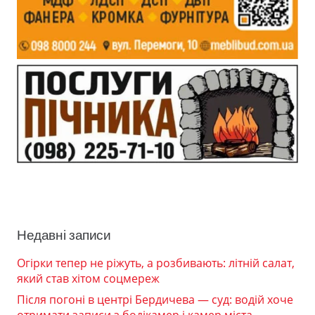
Недавні записи
Огірки тепер не ріжуть, а розбивають: літній салат,
який став хітом соцмереж
Після погоні в центрі Бердичева — суд: водій хоче