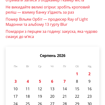
отримати записи з бодікамер і камер міста
Не викидайте великі огірки: зробіть кроповий
реліш — взимку банку з’їдають за раз
Помер Вільям Орбіт — продюсер Ray of Light
Мадонни та альбому 13 гурту Blur
Помідори з перцем за годину: закуска, яка чудово
смакує до м’яса
Серпень 2026
Пн
Вт
Ср
Чт
Пт
Сб
Нд
1
2
3
4
5
6
7
8
9
10
11
12
13
14
15
16
17
18
19
20
21
22
23
24
25
26
27
28
29
30