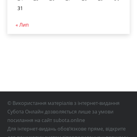
31
« Лип
© Використання матеріалів з інтернет-видання
Субота Онлайн дозволяється лише за умови
посилання на сайт subota.online
Для інтернет-видань обов’язкове пряме, відкрите