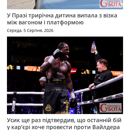
У Празі трирічна дитина випала з візка
між вагоном і платформою
Середа, 5 Серпня, 2026
Усик ще раз підтвердив, що останній бій
у кар’єрі хоче провести проти Вайлдера