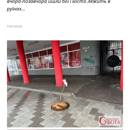
вчора-позавчора йшли бої і місто лежить в
руїнах…
РЕКЛАМА