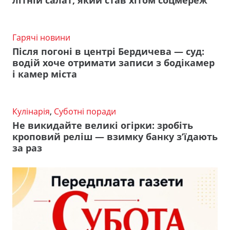
літній салат, який став хітом соцмереж
Гарячі новини
Після погоні в центрі Бердичева — суд:
водій хоче отримати записи з бодікамер
і камер міста
Кулінарія
,
Суботні поради
Не викидайте великі огірки: зробіть
кроповий реліш — взимку банку з’їдають
за раз