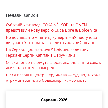
Недавні записи
Суботній хіт-парад: COKAINÉ, KODI та OMEN
представили нову версію Cuba Libre & Dolce Vita
Не поспішайте міняти ці купюри: НБУ поступово
вилучає п’ять номіналів, але є важливий нюанс
На Херсонщині загинув 51-річний головний
сержант Сергій Капітан з Овруччини
Огірки тепер не ріжуть, а розбивають: літній салат,
який став хітом соцмереж
Після погоні в центрі Бердичева — суд: водій хоче
отримати записи з бодікамер і камер міста
Серпень 2026