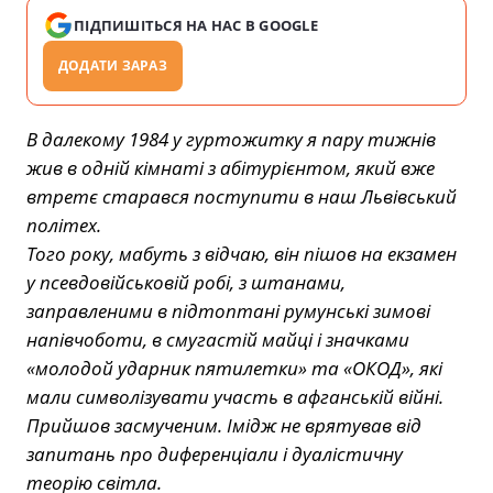
ПІДПИШІТЬСЯ НА НАС В GOOGLE
ДОДАТИ ЗАРАЗ
В далекому 1984 у гуртожитку я пару тижнів
жив в одній кімнаті з абітурієнтом, який вже
втретє старався поступити в наш Львівський
політех.
Того року, мабуть з відчаю, він пішов на екзамен
у псевдовійськовій робі, з штанами,
заправленими в підтоптані румунські зимові
напівчоботи, в смугастій майці і значками
«молодой ударник пятилетки» та «ОКОД», які
мали символізувати участь в афганській війні.
Прийшов засмученим. Імідж не врятував від
запитань про диференціали і дуалістичну
теорію світла.