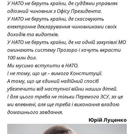
У НАТО не беруть країни, де суддями управляє
одіозний чиновник з Офісу Президента.
У НАТО не беруть країни, де скасовують
електронне декларування чиновниками своїх
доходів та видатків.
У НАТО не беруть країни, де на одній закупівлі МО
оминають систему Прозоро і хочуть вкрасти
100 млн дол.
Ми мусимо вступити в НАТО.
І не тому, що це – вимога Конституції.
А тому, що це єдиний надійний спосіб
убезпечити від наступної війни наших дітей.
І для цього треба не тільки Перемога ЗСУ, за це
ми впевнені, але ще треба і виконання владою
домашнього завдання.
Юрій Луценко