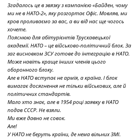
Згадалось це в звязку з кампанією «Байден, чому
ми не в НАТО-2», яку розгортає Офіс. Мовляв, ми
кров проливаємо за вас, а ви від нас ще чогось
хочете.
Пояснюю для абітурієнтів Трускавецької
академії. НАТО – це військово-політичний блок. За
заг висновком ЗСУ готове до інтеграцію в НАТО.
Може навіть краще інших членів цього
оборонного блоку.
Але в НАТО вступає не армія, а країна. І блок
вимагає досягнення не тільки військових, але й
політичних стандартів.
Мало хто знає, але в 1954 році заявку в НАТО
подав СССР. Не взяли.
Ми вже давно не совок.
Але!
У НАТО не беруть країни, де нема вільних ЗМІ.