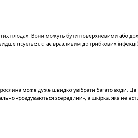
витих плодах. Вони можуть бути поверхневими або до
идше псується, стає вразливим до грибкових інфекцій
 рослина може дуже швидко увібрати багато води. Це 
ально «роздуваються зсередини», а шкірка, яка не вст