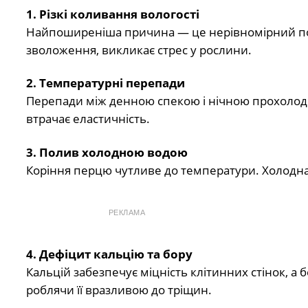
1. Різкі коливання вологості
Найпоширеніша причина — це нерівномірний полив
зволоження, викликає стрес у рослини.
2. Температурні перепади
Перепади між денною спекою і нічною прохолод
втрачає еластичність.
3. Полив холодною водою
Коріння перцю чутливе до температури. Холодна
РЕКЛАМА
4. Дефіцит кальцію та бору
Кальцій забезпечує міцність клітинних стінок, а 
роблячи її вразливою до тріщин.