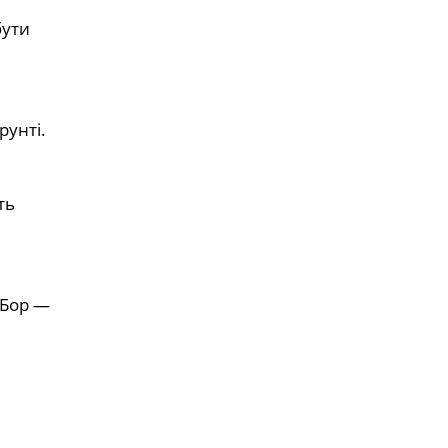
бути
рунті.
ть
 Бор —