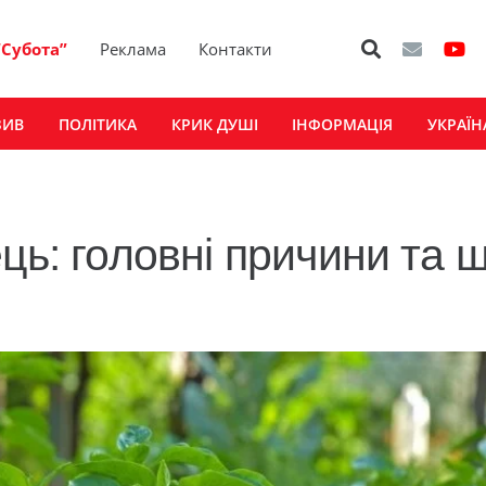
“Субота”
Реклама
Контакти
ЗИВ
ПОЛІТИКА
КРИК ДУШІ
ІНФОРМАЦІЯ
УКРАЇН
ць: головні причини та щ