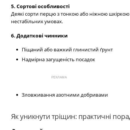
5. Сортові особливості
Деякі сорти перцю з тонкою або ніжною шкіркою 
нестабільних умовах.
6. Додаткові чинники
Піщаний або важкий глинистий ґрунт
Надмірна загущеність посадок
РЕКЛАМА
Зловживання азотними добривами
Як уникнути тріщин: практичні пор