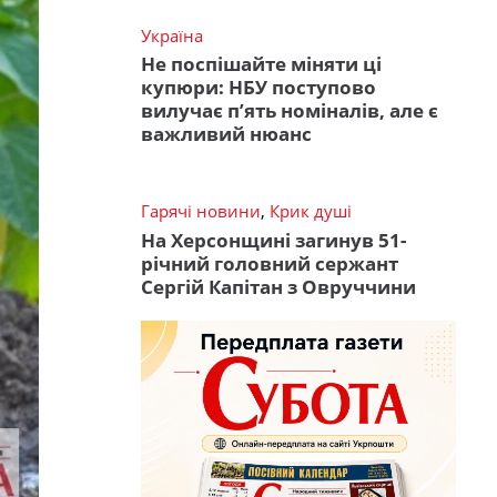
Україна
Не поспішайте міняти ці
купюри: НБУ поступово
вилучає п’ять номіналів, але є
важливий нюанс
Гарячі новини
,
Крик душі
На Херсонщині загинув 51-
річний головний сержант
Сергій Капітан з Овруччини