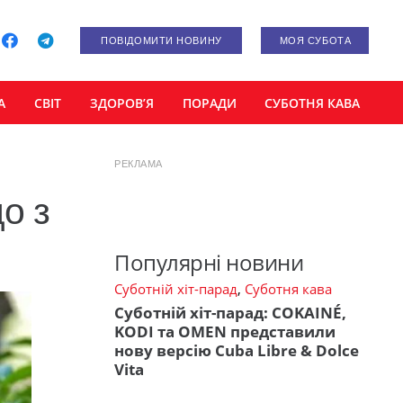
ПОВІДОМИТИ НОВИНУ
МОЯ СУБОТА
А
СВІТ
ЗДОРОВ’Я
ПОРАДИ
СУБОТНЯ КАВА
РЕКЛАМА
о з
Популярні новини
Суботній хіт-парад
,
Суботня кава
Суботній хіт-парад: COKAINÉ,
KODI та OMEN представили
нову версію Cuba Libre & Dolce
Vita