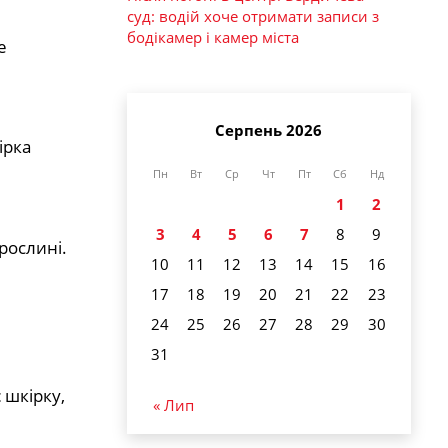
суд: водій хоче отримати записи з
бодікамер і камер міста
е
Серпень 2026
ірка
Пн
Вт
Ср
Чт
Пт
Сб
Нд
1
2
3
4
5
6
7
8
9
рослині.
10
11
12
13
14
15
16
17
18
19
20
21
22
23
24
25
26
27
28
29
30
31
 шкірку,
« Лип