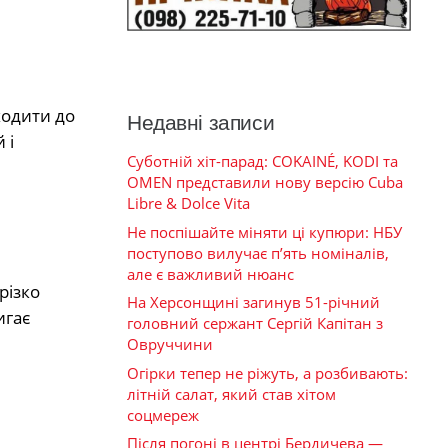
ходити до
Недавні записи
 і
Суботній хіт-парад: COKAINÉ, KODI та
OMEN представили нову версію Cuba
Libre & Dolce Vita
Не поспішайте міняти ці купюри: НБУ
поступово вилучає п’ять номіналів,
але є важливий нюанс
різко
На Херсонщині загинув 51-річний
игає
головний сержант Сергій Капітан з
Овруччини
Огірки тепер не ріжуть, а розбивають:
літній салат, який став хітом
соцмереж
Після погоні в центрі Бердичева —