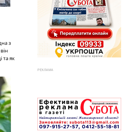
дна з
він
 та як
РЕКЛАМА