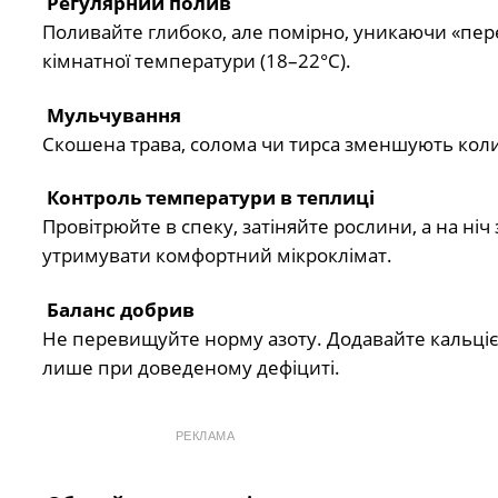
Регулярний полив
Поливайте глибоко, але помірно, уникаючи «пер
кімнатної температури (18–22°C).
Мульчування
Скошена трава, солома чи тирса зменшують коли
Контроль температури в теплиці
Провітрюйте в спеку, затіняйте рослини, а на ні
утримувати комфортний мікроклімат.
Баланс добрив
Не перевищуйте норму азоту. Додавайте кальцієву
лише при доведеному дефіциті.
РЕКЛАМА