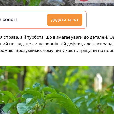
В GOOGLE
ДОДАТИ ЗАРАЗ
права, а й турбота, що вимагає уваги до деталей. О
ий погляд, це лише зовнішній дефект, але насправді 
ь врожаю. Зрозуміймо, чому виникають тріщини на перці