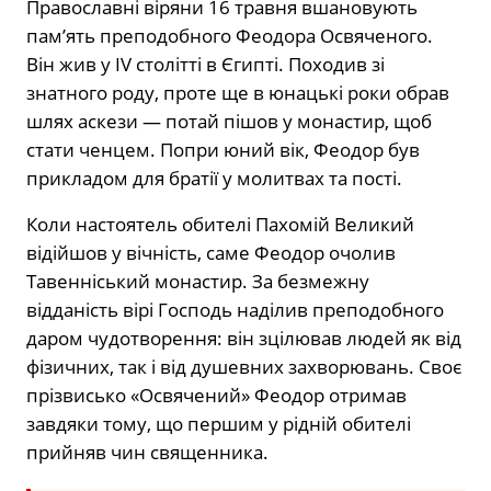
Православні віряни 16 травня вшановують
пам’ять преподобного Феодора Освяченого.
Він жив у IV столітті в Єгипті. Походив зі
знатного роду, проте ще в юнацькі роки обрав
шлях аскези — потай пішов у монастир, щоб
стати ченцем. Попри юний вік, Феодор був
прикладом для братії у молитвах та пості.
Коли настоятель обителі Пахомій Великий
відійшов у вічність, саме Феодор очолив
Тавенніський монастир. За безмежну
відданість вірі Господь наділив преподобного
даром чудотворення: він зцілював людей як від
фізичних, так і від душевних захворювань. Своє
прізвисько «Освячений» Феодор отримав
завдяки тому, що першим у рідній обителі
прийняв чин священника.