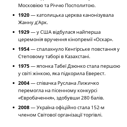
Московією та Річчю Посполитою.
1920
— католицька церква канонізувала
Жанну д’Арк.
1929
— у США відбулася найперша
церемонія вручення кінопремії «Оскар».
1954
— спалахнуло Кенгірське повстання у
Степовому таборі в Казахстані.
1975
— японка Табеї Дзюнко стала першою
у світі жінкою, яка підкорила Еверест.
2004
— співачка Руслана Лижичко
перемогла на пісенному конкурсі
«Євробачення», здобувши 280 балів.
2008
— Україна офіційно стала 152-м
членом Світової організації торгівлі.