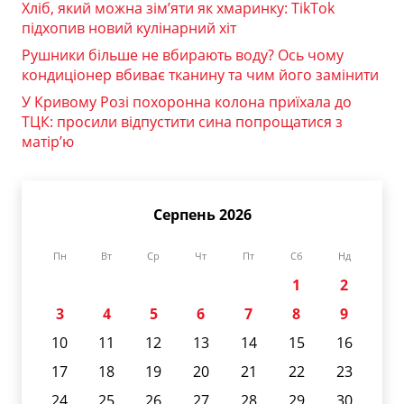
Хліб, який можна зім’яти як хмаринку: TikTok
підхопив новий кулінарний хіт
Рушники більше не вбирають воду? Ось чому
кондиціонер вбиває тканину та чим його замінити
У Кривому Розі похоронна колона приїхала до
ТЦК: просили відпустити сина попрощатися з
матір’ю
Серпень 2026
Пн
Вт
Ср
Чт
Пт
Сб
Нд
1
2
3
4
5
6
7
8
9
10
11
12
13
14
15
16
17
18
19
20
21
22
23
24
25
26
27
28
29
30