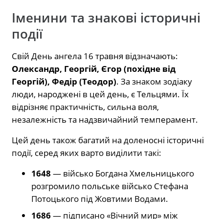
Іменини та знакові історичні
події
Свій День ангела 16 травня відзначають:
Олександр, Георгій, Єгор (похідне від
Георгій), Федір (Теодор)
. За знаком зодіаку
люди, народжені в цей день, є Тельцями. Їх
відрізняє практичність, сильна воля,
незалежність та надзвичайний темперамент.
Цей день також багатий на доленосні історичні
події, серед яких варто виділити такі:
1648
— військо Богдана Хмельницького
розгромило польське військо Стефана
Потоцького під Жовтими Водами.
1686
— підписано «Вічний мир» між