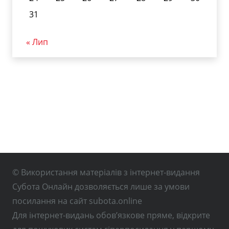
31
« Лип
© Використання матеріалів з інтернет-видання
Субота Онлайн дозволяється лише за умови
посилання на сайт subota.online
Для інтернет-видань обов’язкове пряме, відкрите