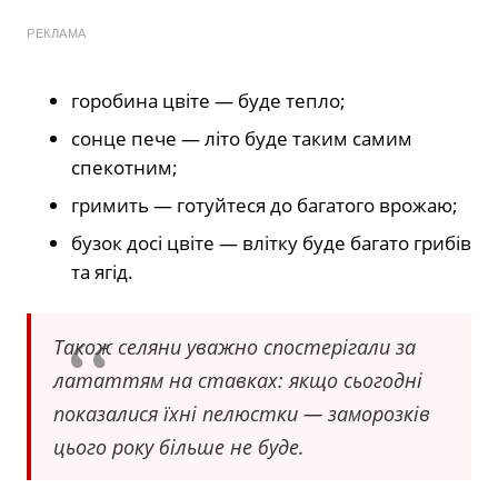
РЕКЛАМА
горобина цвіте — буде тепло;
сонце пече — літо буде таким самим
спекотним;
гримить — готуйтеся до багатого врожаю;
бузок досі цвіте — влітку буде багато грибів
та ягід.
Також селяни уважно спостерігали за
лататтям на ставках: якщо сьогодні
показалися їхні пелюстки — заморозків
цього року більше не буде.