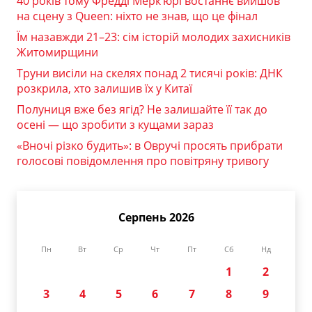
40 років тому Фредді Мерк’юрі востаннє вийшов
на сцену з Queen: ніхто не знав, що це фінал
Їм назавжди 21–23: сім історій молодих захисників
Житомирщини
Труни висіли на скелях понад 2 тисячі років: ДНК
розкрила, хто залишив їх у Китаї
Полуниця вже без ягід? Не залишайте її так до
осені — що зробити з кущами зараз
«Вночі різко будить»: в Овручі просять прибрати
голосові повідомлення про повітряну тривогу
Серпень 2026
Пн
Вт
Ср
Чт
Пт
Сб
Нд
1
2
3
4
5
6
7
8
9