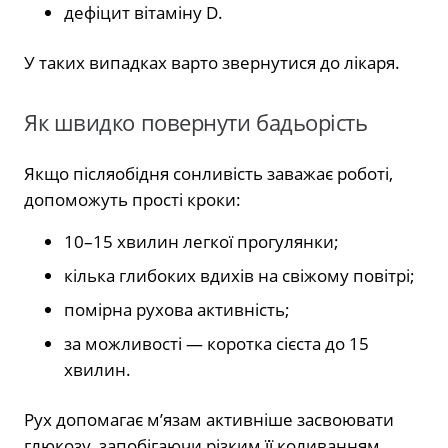
дефіцит вітаміну D.
У таких випадках варто звернутися до лікаря.
Як швидко повернути бадьорість
Якщо післяобідня сонливість заважає роботі,
допоможуть прості кроки:
10–15 хвилин легкої прогулянки;
кілька глибоких вдихів на свіжому повітрі;
помірна рухова активність;
за можливості — коротка сієста до 15
хвилин.
Рух допомагає м’язам активніше засвоювати
глюкозу, запобігаючи різким її коливанням.