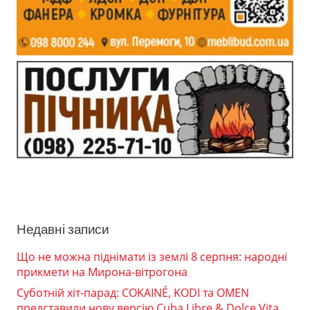
Недавні записи
Що не можна піднімати із землі 8 серпня: народні
прикмети на Мирона-вітрогона
Суботній хіт-парад: COKAINÉ, KODI та OMEN
представили нову версію Cuba Libre & Dolce Vita