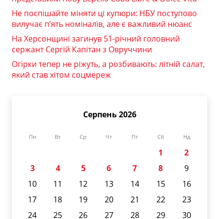
Не поспішайте міняти ці купюри: НБУ поступово
вилучає п’ять номіналів, але є важливий нюанс
На Херсонщині загинув 51-річний головний
сержант Сергій Капітан з Овруччини
Огірки тепер не ріжуть, а розбивають: літній салат,
який став хітом соцмереж
Серпень 2026
Пн
Вт
Ср
Чт
Пт
Сб
Нд
1
2
3
4
5
6
7
8
9
10
11
12
13
14
15
16
17
18
19
20
21
22
23
24
25
26
27
28
29
30