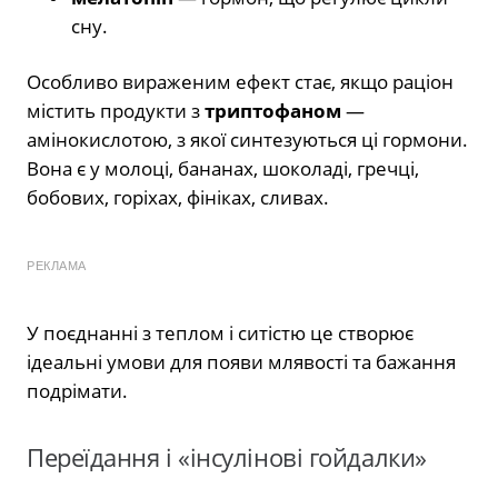
сну.
Особливо вираженим ефект стає, якщо раціон
містить продукти з
триптофаном
—
амінокислотою, з якої синтезуються ці гормони.
Вона є у молоці, бананах, шоколаді, гречці,
бобових, горіхах, фініках, сливах.
РЕКЛАМА
У поєднанні з теплом і ситістю це створює
ідеальні умови для появи млявості та бажання
подрімати.
Переїдання і «інсулінові гойдалки»