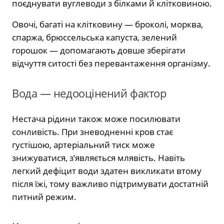
поєднувати вуглеводи з білками й клітковиною.
Овочі, багаті на клітковину — броколі, морква,
спаржа, брюссельська капуста, зелений
горошок — допомагають довше зберігати
відчуття ситості без перевантаження організму.
Вода — недооцінений фактор
Нестача рідини також може посилювати
сонливість. При зневодненні кров стає
густішою, артеріальний тиск може
знижуватися, з’являється млявість. Навіть
легкий дефіцит води здатен викликати втому
після їжі, тому важливо підтримувати достатній
питний режим.