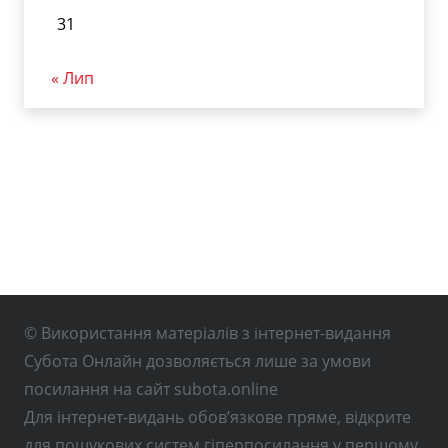
31
« Лип
© Використання матеріалів з інтернет-видання
Субота Онлайн дозволяється лише за умови
посилання на сайт subota.online
Для інтернет-видань обов’язкове пряме, відкрите
для пошукових систем гіперпосилання у першому