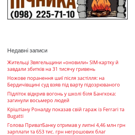
Недавні записи
Жительці Звягельщини «оновили» SIM-картку й
завдали збитків на 31 тисячу гривень
Ножове поранення шиї після застілля: на
Бердичівщині суд взяв під варту підозрюваного
Підліток відкрив вогонь у школі біля Бангкока:
загинули восьмеро людей
Кріштіану Роналду показав свій гараж із Ferrari та
Bugatti
Голова ПриватБанку отримав у липні 4,46 млн грн
зарплати та 653 тис. грн негрошових благ