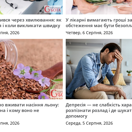
ився через хвилювання: як
У лікарні вимагають гроші за
я і коли викликати швидку
обстеження має бути безоп
рпня, 2026
Четвер, 6 Серпня, 2026
о вживати насіння льону:
Депресія — не слабкість хара
на і кому воно не
розпізнати розлад і де шука
допомогу
рпня, 2026
Середа, 5 Серпня, 2026