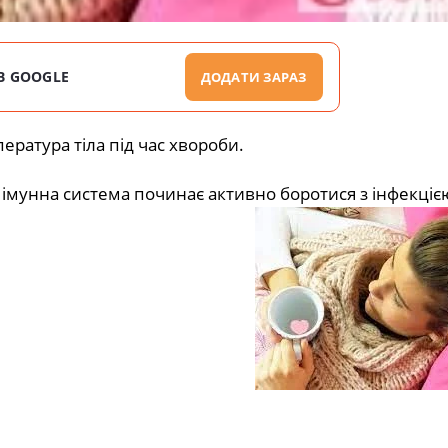
В GOOGLE
ДОДАТИ ЗАРАЗ
ратура тіла під час хвороби.
 імунна система починає активно боротися з інфекціє