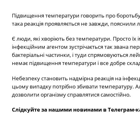
Підвищення температури говорить про боротьбу о
така реакція проявляється не завжди, пояснили лі
Є люди, які хворіють без температури. Просто їх
інфекційним агентом зустрічається так звана пер
бактеріальні частинки, і туди спрямовуються лей
немає підвищення температури і все добре склад
Небезпеку становить надмірна реакція на інфекці
цьому випадку потрібно збивати температуру. А
дозволити організму справлятися самостійно.
Слідкуйте за нашими новинами в Телеграм-к