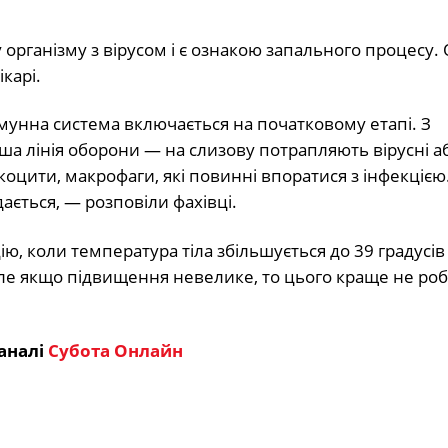
рганізму з вірусом і є ознакою запального процесу.
карі.
 імунна система включається на початковому етапі. З
ша лінія оборони — на слизову потрапляють вірусні а
коцити, макрофаги, які повинні впоратися з інфекцією
ається, — розповіли фахівці.
ю, коли температура тіла збільшується до 39 градусів 
ле якщо підвищення невелике, то цього краще не роб
аналі
Субота Онлайн