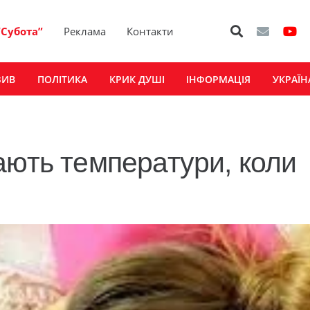
“Субота”
Реклама
Контакти
ЗИВ
ПОЛІТИКА
КРИК ДУШІ
ІНФОРМАЦІЯ
УКРАЇН
ають температури, коли