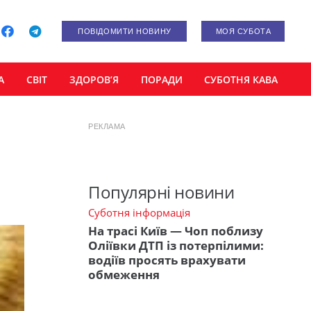
ПОВІДОМИТИ НОВИНУ
МОЯ СУБОТА
А
СВІТ
ЗДОРОВ’Я
ПОРАДИ
СУБОТНЯ КАВА
РЕКЛАМА
Популярні новини
Суботня інформація
На трасі Київ — Чоп поблизу
Оліївки ДТП із потерпілими:
водіїв просять врахувати
обмеження