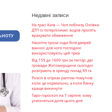
Недавні записи
На трасі Київ — Чоп поблизу Оліївки
ДТП із потерпілими: водіїв просять
врахувати обмеження
ЬНОТУ
Насипте трохи соди біля дверей
ванної: для чого господині
використовують цей трюк
Від 159 до 1609 грн за гектар: дві
громади Житомирщини сьогодні
розіграють в оренду понад 49 га
Розсіл в огірках раптом помутнів:
коли це нормально, а коли банку
краще викинути
Таро-гороскоп на 7 серпня: кому
усміхнеться доля цього дня