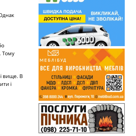
 Однак
бо
. Тому
і вище. В
ити і