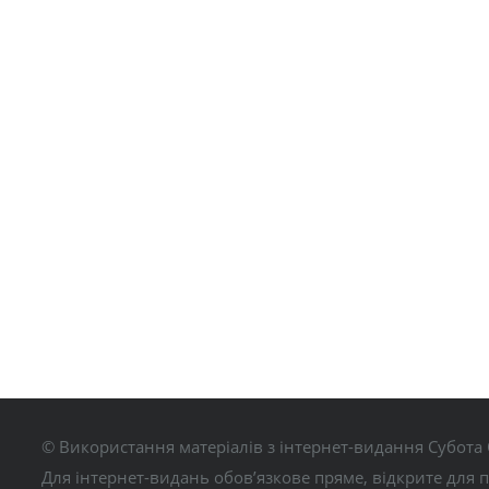
© Використання матеріалів з інтернет-видання Субота 
Для інтернет-видань обов’язкове пряме, відкрите для 