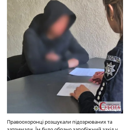
Правоохоронці розшукали підозрюваних та
затримали. Їм було обрано запобіжний захід у