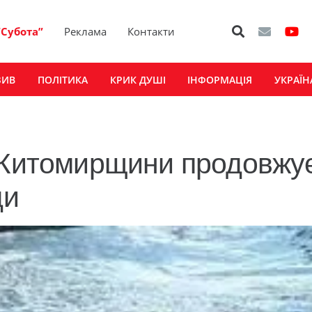
“Субота”
Реклама
Контакти
ЗИВ
ПОЛІТИКА
КРИК ДУШІ
ІНФОРМАЦІЯ
УКРАЇН
х Житомирщини продовжу
ди