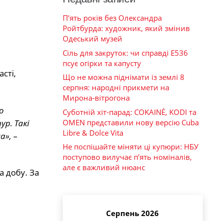
П’ять років без Олександра
Ройтбурда: художник, який змінив
Одеський музей
Сіль для закруток: чи справді Е536
псує огірки та капусту
сті,
Що не можна піднімати із землі 8
серпня: народні прикмети на
Мирона-вітрогона
о
Суботній хіт-парад: COKAINÉ, KODI та
OMEN представили нову версію Cuba
р. Такі
Libre & Dolce Vita
», –
Не поспішайте міняти ці купюри: НБУ
поступово вилучає п’ять номіналів,
але є важливий нюанс
а добу. За
Серпень 2026