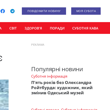
ПОВІДОМИТИ НОВИНУ
МОЯ СУБОТА
А
СВІТ
ЗДОРОВ’Я
ПОРАДИ
СУБОТНЯ КАВА
РЕКЛАМА
є
Популярні новини
Суботня інформація
П’ять років без Олександра
Ройтбурда: художник, який
змінив Одеський музей
Суботні поради
,
Суботня інформація