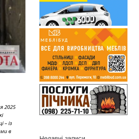
я 2025
кі
 – із
ями в
Недавні записи