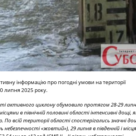
ивну інформацію про погодні умови на території
30 липня 2025 року.
і активного циклону обумовило протягом 28-29 липн
ісцями в північній половині області інтенсивні дощі, я
По всій території області спостерігались значні дощі
ень небезпечності «жовтий»), 29 липня в південній і місц