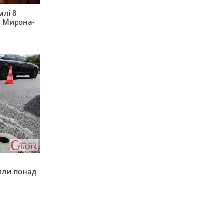
млі 8
а Мирона-
у
или понад