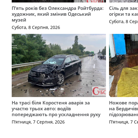
П’ять років без Олександра Ройтбурда:
Сіль для зак
художник, який змінив Одеський
огірки та ка
музей
Субота, 8 Сер
Субота, 8 Серпня, 2026
На трасі біля Коростеня аварія за
Ножове пора
участю трьох авто: водіїв
на Бердичів
попереджають про ускладнення руху
підозрюван
П’ятниця, 7 Серпня, 2026
П’ятниця, 7 С