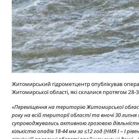
Житомирський гідрометцентр опублікував операт
Житомирської області, які склалися протягом 28-
«Переміщення на територію Житомирської област
року на всій території області та вночі 30 липня м
супроводжувались активною грозовою діяльністю. 
кількістю опадів 18-44 мм за ≤12 год (НМЯ I – I рів