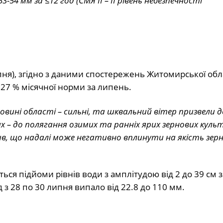
-54 мм за ≤12 год (СМЯ II – II рівень небезпечності
ипня), згідно з даними спостережень Житомирської обла
127 % місячної норми за липень.
половині області – сильні, та шквальний вітер призвели д
 – до полягання озимих та ранніх ярих зернових культу
, що надалі може негативно вплинути на якість зерна
ся підйоми рівнів води з амплітудою від 2 до 39 см з
 з 28 по 30 липня випало від 22.8 до 110 мм.