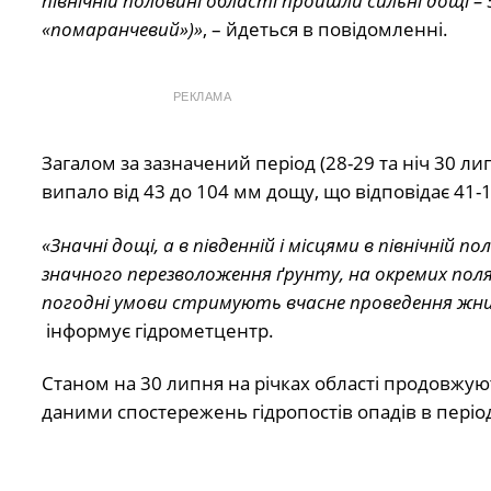
північній половині області пройшли сильні дощі – 53
«помаранчевий»)»
, – йдеться в повідомленні.
РЕКЛАМА
Загалом за зазначений період (28-29 та ніч 30 л
випало від 43 до 104 мм дощу, що відповідає 41-
«Значні дощі, а в південній і місцями в північній 
значного перезволоження ґрунту, на окремих полях
погодні умови стримують вчасне проведення жнив
інформує гідрометцентр.
Станом на 30 липня на річках області продовжують
даними спостережень гідропостів опадів в період