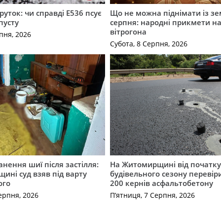
руток: чи справді Е536 псує
Що не можна піднімати із зе
пусту
серпня: народні прикмети н
вітрогона
пня, 2026
Субота, 8 Серпня, 2026
нення шиї після застілля:
На Житомирщині від початк
щині суд взяв під варту
будівельного сезону перевір
ого
200 кернів асфальтобетону
ерпня, 2026
П’ятниця, 7 Серпня, 2026