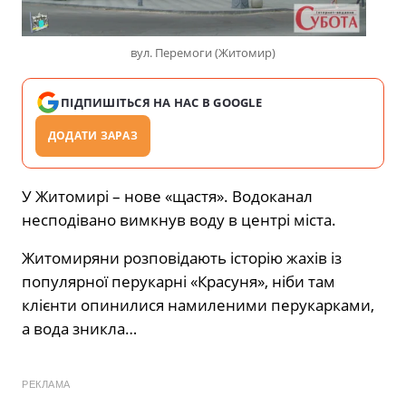
вул. Перемоги (Житомир)
ПІДПИШІТЬСЯ НА НАС В GOOGLE
ДОДАТИ ЗАРАЗ
У Житомирі – нове «щастя». Водоканал
несподівано вимкнув воду в центрі міста.
Житомиряни розповідають історію жахів із
популярної перукарні «Красуня», ніби там
клієнти опинилися намиленими перукарками,
а вода зникла…
РЕКЛАМА