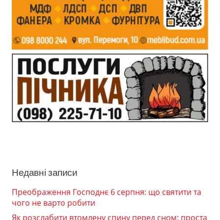
Недавні записи
Преображення Господнє 6 серпня: що святити та
чого не варто робити
Як розслабити втомлену спину перед сном: проста