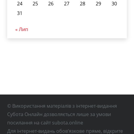
24
25
26
27
28
29
30
31
« Лип
© Використання матеріалів з інтернет-видання
Субота Онлайн дозволяється лише за умови
посилання на сайт subota.online
Для інтернет-видань обов’язкове пряме, відкрите