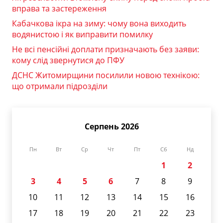
вправа та застереження
Кабачкова ікра на зиму: чому вона виходить
водянистою і як виправити помилку
Не всі пенсійні доплати призначають без заяви:
кому слід звернутися до ПФУ
ДСНС Житомирщини посилили новою технікою:
що отримали підрозділи
Серпень 2026
Пн
Вт
Ср
Чт
Пт
Сб
Нд
1
2
3
4
5
6
7
8
9
10
11
12
13
14
15
16
17
18
19
20
21
22
23