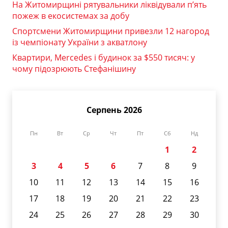
На Житомирщині рятувальники ліквідували п’ять
пожеж в екосистемах за добу
Спортсмени Житомирщини привезли 12 нагород
із чемпіонату України з акватлону
Квартири, Mercedes і будинок за $550 тисяч: у
чому підозрюють Стефанішину
Серпень 2026
Пн
Вт
Ср
Чт
Пт
Сб
Нд
1
2
3
4
5
6
7
8
9
10
11
12
13
14
15
16
17
18
19
20
21
22
23
24
25
26
27
28
29
30