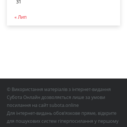
31
« Лип
© Використання матеріалів з інтернет-видання
Субота Онлайн дозволяється лише за умови
посилання на сайт subota.online
Для інтернет-видань обов’язкове пряме, відкрите
для пошукових систем гіперпосилання у першому