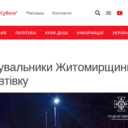
“Субота”
Реклама
Контакти
ЗИВ
ПОЛІТИКА
КРИК ДУШІ
ІНФОРМАЦІЯ
УКРАЇН
тувальники Житомирщин
втівку