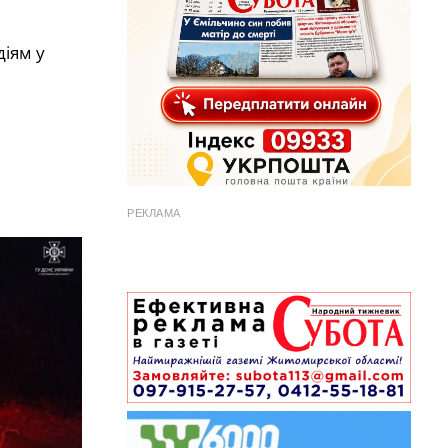
діям у
РЕКЛАМА