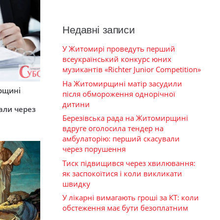
Недавні записи
У Житомирі проведуть перший
всеукраїнський конкурс юних
музикантів «Richter Junior Competition»
На Житомирщині матір засудили
рщині
після обмороження однорічної
дитини
али через
Березівська рада на Житомирщині
вдруге оголосила тендер на
амбулаторію: перший скасували
через порушення
Тиск підвищився через хвилювання:
як заспокоїтися і коли викликати
швидку
У лікарні вимагають гроші за КТ: коли
обстеження має бути безоплатним