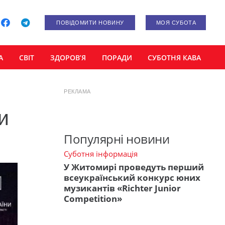
ПОВІДОМИТИ НОВИНУ
МОЯ СУБОТА
А
СВІТ
ЗДОРОВ’Я
ПОРАДИ
СУБОТНЯ КАВА
РЕКЛАМА
и
Популярні новини
Суботня інформація
У Житомирі проведуть перший
всеукраїнський конкурс юних
музикантів «Richter Junior
Competition»