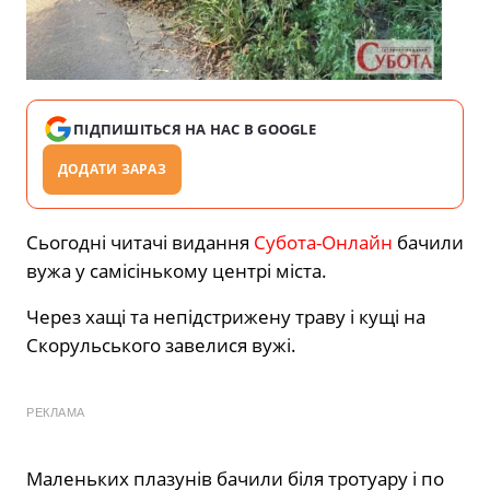
ПІДПИШІТЬСЯ НА НАС В GOOGLE
ДОДАТИ ЗАРАЗ
Сьогодні читачі видання
Субота-Онлайн
бачили
вужа у самісінькому центрі міста.
Через хащі та непідстрижену траву і кущі на
Скорульського завелися вужі.
РЕКЛАМА
Маленьких плазунів бачили біля тротуару і по