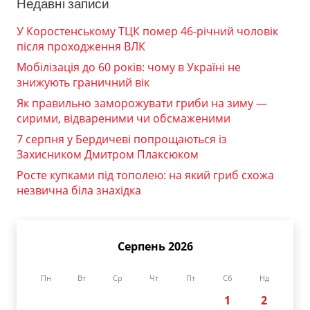
Недавні записи
У Коростенському ТЦК помер 46-річний чоловік
після проходження ВЛК
Мобілізація до 60 років: чому в Україні не
знижують граничний вік
Як правильно заморожувати гриби на зиму —
сирими, відвареними чи обсмаженими
7 серпня у Бердичеві попрощаються із
Захисником Дмитром Плаксюком
Росте купками під тополею: на який гриб схожа
незвична біла знахідка
Серпень 2026
Пн
Вт
Ср
Чт
Пт
Сб
Нд
1
2