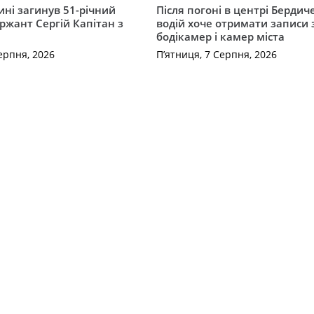
ні загинув 51-річний
Після погоні в центрі Бердич
ржант Сергій Капітан з
водій хоче отримати записи 
бодікамер і камер міста
ерпня, 2026
П’ятниця, 7 Серпня, 2026