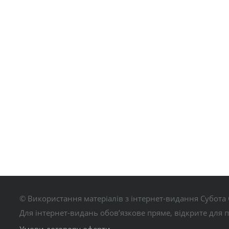
© Використання матеріалів з інтернет-видання Субота 
Для інтернет-видань обов’язкове пряме, відкрите для 
Умови договору оферти