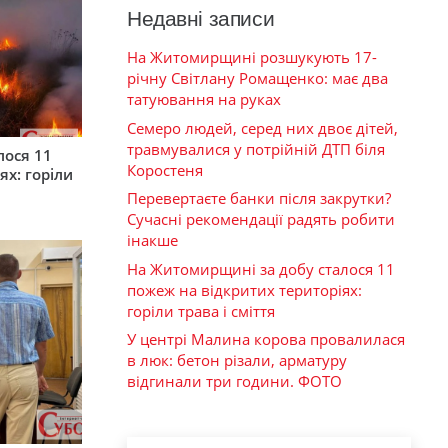
Недавні записи
На Житомирщині розшукують 17-
річну Світлану Ромащенко: має два
татуювання на руках
Семеро людей, серед них двоє дітей,
травмувалися у потрійній ДТП біля
лося 11
Коростеня
ях: горіли
Перевертаєте банки після закрутки?
Сучасні рекомендації радять робити
інакше
На Житомирщині за добу сталося 11
пожеж на відкритих територіях:
горіли трава і сміття
У центрі Малина корова провалилася
в люк: бетон різали, арматуру
відгинали три години. ФОТО