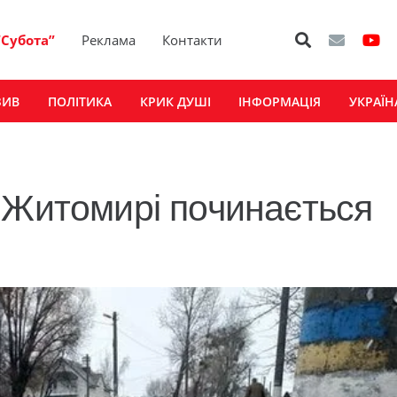
“Субота”
Реклама
Контакти
ЗИВ
ПОЛІТИКА
КРИК ДУШІ
ІНФОРМАЦІЯ
УКРАЇН
 Житомирі починається