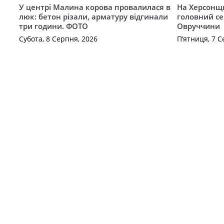
У центрі Малина корова провалилася в
На Херсонщи
люк: бетон різали, арматуру відгинали
головний се
три години. ФОТО
Овруччини
Субота, 8 Серпня, 2026
П’ятниця, 7 С